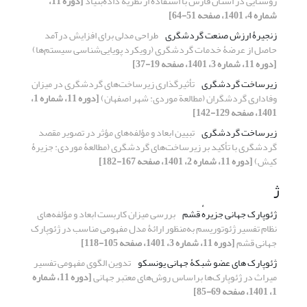
روستایی در استان فارس با استفاده از نظریهٔ داده‌بنیاد
[دوره 11،
شماره 4، 1401، صفحه 51-64]
زنجیرۀ ارزش صنعت گردشگری
طراحی مدلی برای افزایش درآمد
حاصل از عرضۀ خدمات گردشگری (رویکرد پویایی‌شناسی سیستم‌ها)
[دوره 11، شماره 3، 1401، صفحه 19-37]
زیرساخت گردشگری
تأثیرگذاری زیرساخت‌های گردشگری در میزان
وفاداری گردشگران (مطالعة موردی: شهر اصفهان)
[دوره 11، شماره 1،
1401، صفحه 129-142]
زیرساخت گردشگری
تبیین ابعاد و مؤلفه‌‏های مؤثر در تصویر مقصد
گردشگری با تأکید بر زیرساخت‌‏های گردشگری (مطالعۀ موردی: جزیرۀ
کیش)
[دوره 11، شماره 2، 1401، صفحه 167-182]
ژ
ژئوپارک جهانی جزیرهٔ قشم
بررسی میزان کاربست ابعاد و مؤلفه‌های
نظام تفسیر ژئوتوریسم به‌منظور ارائۀ مدل مفهومی مناسب در ژئوپارک
جهانی قشم
[دوره 11، شماره 3، 1401، صفحه 105-118]
ژئوپارک‏‏ های عضو شبکۀ جهانی یونسکو
تدوین الگوی مفهومی تفسیر
میراث در ژئوپارک‌‏ها براساس روش‏‌های معتبر جهانی
[دوره 11، شماره
1، 1401، صفحه 69-85]