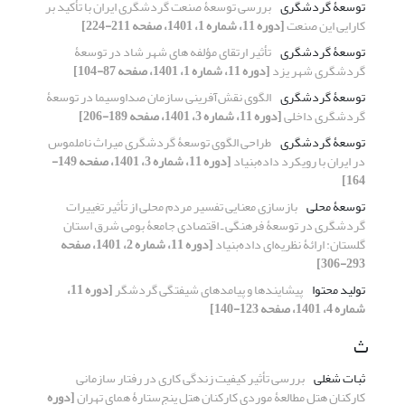
توسعۀ گردشگری
بررسی توسعۀ صنعت گردشگری ایران با تأکید بر
کارایی این صنعت
[دوره 11، شماره 1، 1401، صفحه 211-224]
توسعۀ گردشگری
تأثیر ارتقای مؤلفه‏ های شهر شاد در توسعۀ
گردشگری شهر یزد
[دوره 11، شماره 1، 1401، صفحه 87-104]
توسعۀ گردشگری
الگوی نقش‌آفرینی سازمان صداوسیما در توسعۀ
گردشگری داخلی
[دوره 11، شماره 3، 1401، صفحه 189-206]
توسعۀ گردشگری
طراحی الگوی توسعۀ گردشگری میراث ناملموس
در ایران با رویکرد داده‌بنیاد
[دوره 11، شماره 3، 1401، صفحه 149-
164]
توسعۀ محلی
بازسازی معنایی تفسیر مردم محلی از تأثیر تغییرات
گردشگری در توسعۀ فرهنگی ـ اقتصادی جامعۀ بومی شرق استان
گلستان: ارائۀ نظریه‏‌ای داده‏‌بنیاد
[دوره 11، شماره 2، 1401، صفحه
293-306]
تولید محتوا
پیشایندها و پیامدهای شیفتگی گردشگر
[دوره 11،
شماره 4، 1401، صفحه 123-140]
ث
ثبات شغلی
بررسی تأثیر کیفیت زندگی کاری در رفتار سازمانی
کارکنان هتل مطالعۀ موردی کارکنان هتل پنج‌ستارۀ همای تهران
[دوره