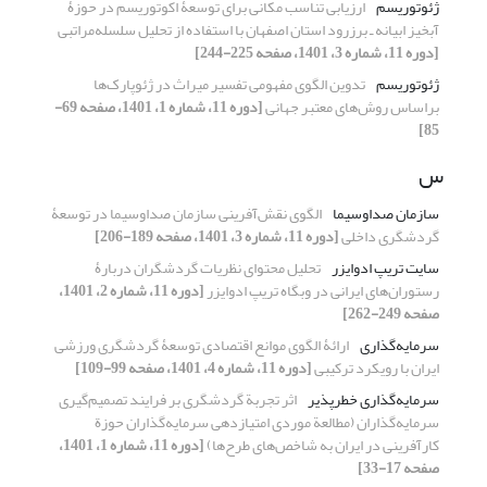
ژئوتوریسم
ارزیابی تناسب مکانی برای توسعۀ اکوتوریسم در حوزۀ
آبخیز ابیانه ـ برزرود استان اصفهان با استفاده از تحلیل سلسله‏‌مراتبی
[دوره 11، شماره 3، 1401، صفحه 225-244]
ژئوتوریسم
تدوین الگوی مفهومی تفسیر میراث در ژئوپارک‌‏ها
براساس روش‏‌های معتبر جهانی
[دوره 11، شماره 1، 1401، صفحه 69-
85]
س
سازمان صداوسیما
الگوی نقش‌آفرینی سازمان صداوسیما در توسعۀ
گردشگری داخلی
[دوره 11، شماره 3، 1401، صفحه 189-206]
سایت تریپ ادوایزر
تحلیل محتوای نظریات گردشگران دربارۀ
رستوران‌های ایرانی در وبگاه تریپ ادوایزر
[دوره 11، شماره 2، 1401،
صفحه 249-262]
سرمایه‌گذاری
ارائۀ الگوی موانع اقتصادی توسعۀ گردشگری ورزشی
ایران با رویکرد ترکیبی
[دوره 11، شماره 4، 1401، صفحه 99-109]
سرمایه‌گذاری خطرپذیر
اثر تجربة گردشگری بر فرایند تصمیم‌گیری
سرمایه‌گذاران (مطالعة موردی امتیازدهی سرمایه‌گذاران حوزة
کارآفرینی در ایران به شاخص‌های طرح‌ها)
[دوره 11، شماره 1، 1401،
صفحه 17-33]