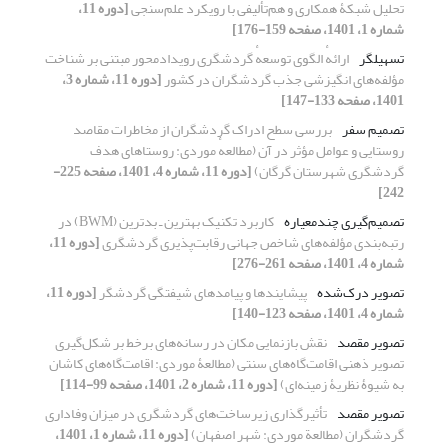
تحلیل شبکۀ همکاری و هم‏‌تألیفی با رویکرد علم‏‌سنجی
[دوره 11،
شماره 1، 1401، صفحه 159-176]
تسهیلگر
ارائهٔ الگوی توسعهٔ گردشگری رویدادمحور مبتنی بر شناخت
مؤلفه‌‏های انگیزشی جذب گردشگران در کشور
[دوره 11، شماره 3،
1401، صفحه 133-147]
تصمیم سفر
بررسی سطح ادراک گردشگران از مخاطرات مقاصد
روستایی و عوامل مؤثر در آن (مطالعهٔ موردی: روستاهای هدف
گردشگری شهرستان گرگان)
[دوره 11، شماره 4، 1401، صفحه 225-
242]
تصمیم‌گیری چندمعیاره
کاربرد تکنیک بهترین‌ ـ بدترین (BWM) در
رتبه‌بندی مؤلفه‌های شاخص جهانی رقابت‌پذیری گردشگری
[دوره 11،
شماره 4، 1401، صفحه 261-276]
تصویر درک‌شده
پیشایندها و پیامدهای شیفتگی گردشگر
[دوره 11،
شماره 4، 1401، صفحه 123-140]
تصویر مقصد
نقش بازنمایی مکان در رسانه‌های برخط بر شکل‌گیری
تصویر ذهنی اقامت‌گاه‌های سنتی (مطالعۀ موردی: اقامت‌گاه‌های کاشان
به شیوۀ نظریۀ زمینه‌ای)
[دوره 11، شماره 2، 1401، صفحه 99-114]
تصویر مقصد
تأثیرگذاری زیرساخت‌های گردشگری در میزان وفاداری
گردشگران (مطالعة موردی: شهر اصفهان)
[دوره 11، شماره 1، 1401،