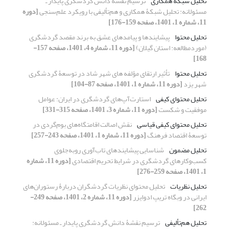
تحلیل شبکۀ همکاری
ترسیم نقشۀ دانش گردشگری پایدار ـ
مسئولانه: تحلیل شبکۀ همکاری و هم‏‌تألیفی با رویکرد علم‏‌سنجی
[دوره
11، شماره 1، 1401، صفحه 159-176]
تحلیل محتوا
پیشایندها و پیامدهای عشق به برند مقصد گردشگری
(موردمطالعه: استان گیلان)
[دوره 11، شماره 4، 1401، صفحه 157-
168]
تحلیل محتوا
تأثیر ارتقای مؤلفه‏ های شهر شاد در توسعۀ گردشگری
شهر یزد
[دوره 11، شماره 1، 1401، صفحه 87-104]
تحلیل محتوای کیفی
استارت‌آپ‌های گردشگری در ایران: عوامل
موفقیت و شکست
[دوره 11، شماره 3، 1401، صفحه 315-331]
تحلیل محتوای کیفی قیاسی
نقش اصالت اقامتگاه‏‌های بوم‌‏گردی در
توسعۀ اقتصاد فرهنگ
[دوره 11، شماره 1، 1401، صفحه 243-257]
تحلیل مضمون
شناسایی پیشایندهای تاب‌آوری روبه‌جلوی
کسب‌وکارهای گردشگری در شرایط تحریم اقتصادی
[دوره 11، شماره
1، 1401، صفحه 259-276]
تحلیل نظریات
تحلیل محتوای نظریات گردشگران دربارۀ رستوران‌های
ایرانی در وبگاه تریپ ادوایزر
[دوره 11، شماره 2، 1401، صفحه 249-
262]
تحلیل هم‏‌تألیفی
ترسیم نقشۀ دانش گردشگری پایدار ـ مسئولانه: