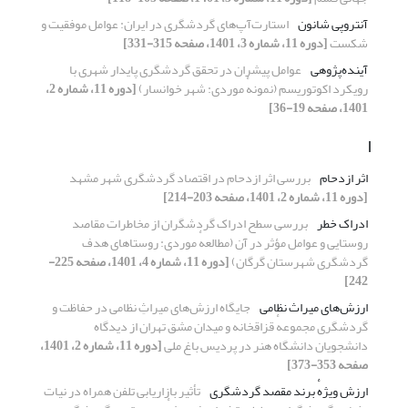
آنتروپی شانون
استارت‌آپ‌های گردشگری در ایران: عوامل موفقیت و
شکست
[دوره 11، شماره 3، 1401، صفحه 315-331]
آینده‌پژوهی
عوامل پیشران در تحقق گردشگری پایدار شهری با
رویکرد اکوتوریسم (نمونهٔ موردی: شهر خوانسار)
[دوره 11، شماره 2،
1401، صفحه 19-36]
ا
اثر ازدحام
بررسی اثر ازدحام در اقتصاد گردشگری شهر مشهد
[دوره 11، شماره 2، 1401، صفحه 203-214]
ادراک خطر
بررسی سطح ادراک گردشگران از مخاطرات مقاصد
روستایی و عوامل مؤثر در آن (مطالعهٔ موردی: روستاهای هدف
گردشگری شهرستان گرگان)
[دوره 11، شماره 4، 1401، صفحه 225-
242]
ارزش‌های میراث نظامی
جایگاه ارزش‌های میراثِ نظامی در حفاظت و
گردشگری مجموعهٔ قزاقخانه و میدان مشق تهران از دیدگاه
دانشجویان دانشگاه هنر در پردیس باغ ملی
[دوره 11، شماره 2، 1401،
صفحه 353-373]
ارزش ویژهٔ برند مقصد گردشگری
تأثیر بازاریابی تلفن همراه در نیات