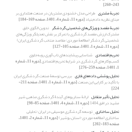
243-260]
تجربۀ مشتری
طراحی مدل خشنودی مشتریان در صنعت هتلداری بر
مبنای نظریهٔ داده‌بنیاد
[دوره 11، شماره 4، 1401، صفحه 169-184]
تجربۀ مقصد و ویژگی‌های شخصیتی گردشگر
تدوین الگوی خلق
مشترک ارزش مقصد گردشگری با تمرکز بر نقش تعدیلگر ویژگی‌های
شخصیتی گردشگر (مطالعۀ موردی: مقاصد منتخب گردشگری ایران)
[دوره 11، شماره 1، 1401، صفحه 105-127]
تحریم اقتصادی
شناسایی پیشایندهای تاب‌آوری روبه‌جلوی
کسب‌وکارهای گردشگری در شرایط تحریم اقتصادی
[دوره 11، شماره
1، 1401، صفحه 259-276]
تحلیل پوششی داد‌ه‌های فازی
بررسی توسعۀ صنعت گردشگری ایران
با تأکید بر کارایی این صنعت
[دوره 11، شماره 1، 1401، صفحه 211-
224]
تحلیل تأثیر متقابل
ارائۀ سناریوهای آیندۀ گردشگری مذهبی شهر
مشهد در افق 1404
[دوره 11، شماره 4، 1401، صفحه 85-98]
تحلیل ساختاری
توسعهٔ گردشگری موسیقی در ایران: تحلیلی
ساختاری (مطالعهٔ موردی: استان بوشهر)
[دوره 11، شماره 2، 1401،
صفحه 183-202]