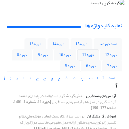
نمایه کلیدواژه ها
همه دوره ها
دوره 15
دوره 14
دوره 13
دوره 12
دوره 11
دوره 10
دوره 9
دوره 8
دوره 7
دوره 6
دوره 5
همه
آ
ا
ب
پ
ت
ث
ج
چ
ح
خ
د
ذ
ر
ز
ژ
آ
آژانس‏‌های مسافرتی
نقش گردشگری مسئولانه در پایداری مقصد
گردشگری در هتل‏‌ها و آژانس‏‌های مسافرتی
[دوره 11، شماره 1، 1401،
صفحه 177-190]
آموزش گردشگران
بررسی میزان کاربست ابعاد و مؤلفه‌های نظام
تفسیر ژئوتوریسم به‌منظور ارائۀ مدل مفهومی مناسب در ژئوپارک
جهانی قشم
[دوره 11، شماره 3، 1401، صفحه 105-118]