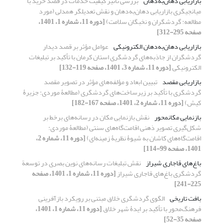
بازاریابی دهان‌به‌دهان
بررسی تأثیر کیفیت‌ خدمات در قصد‌ خرید با
میانجیگری بازاریابی دهان‌به‌دهان و نقش تعدیلگر همدلی (مورد
مطالعه: گردشگران و نخبگان سلامت)
[دوره 11، شماره 1، 1401،
صفحه 295-312]
بازاریابی دهان‌به‌دهان الکترونیکی
عوامل مؤثر بر قصد دیدار
گردشگران از جاذبه‌های گردشگری استان کرمان با تأکید بر تبلیغات
الکترونیکی
[دوره 11، شماره 3، 1401، صفحه 119-132]
بازاریابی مقصد
تبیین ابعاد و مؤلفه‌‏های مؤثر در تصویر مقصد
گردشگری با تأکید بر زیرساخت‌‏های گردشگری (مطالعۀ موردی: جزیرۀ
کیش)
[دوره 11، شماره 2، 1401، صفحه 167-182]
بازنمایی مکان‎محور
نقش بازنمایی مکان در رسانه‌های برخط بر
شکل‌گیری تصویر ذهنی اقامت‌گاه‌های سنتی (مطالعۀ موردی:
اقامت‌گاه‌های کاشان به شیوۀ نظریۀ زمینه‌ای)
[دوره 11، شماره 2،
1401، صفحه 99-114]
باغ‌های قاجاری شیراز
نقش تبلیغات رسانه‌های نوین بصری در توسعة
گردشگری باغ‌های قاجاری شیراز
[دوره 11، شماره 1، 1401، صفحه
225-241]
بافت تاریخی
الگوی گردشگری خلاق مبتنی بر رویکرد بازآفرینی
فرهنگ‌محور با تأکید بر ایدۀ شهر خلاق
[دوره 11، شماره 1، 1401،
صفحه 35-52]