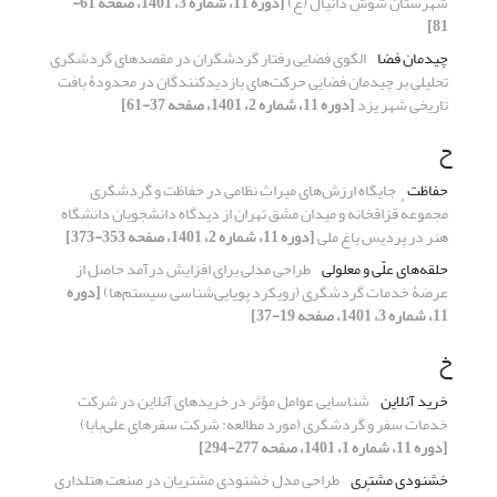
شهرستان شوش دانیال (ع)
[دوره 11، شماره 3، 1401، صفحه 61-
81]
چیدمان فضا
الگوی فضایی رفتار گردشگران در مقصدهای گردشگری
تحلیلی بر چیدمان فضایی حرکت‌های بازدیدکنندگان در محدودۀ بافت
تاریخی شهر یزد
[دوره 11، شماره 2، 1401، صفحه 37-61]
ح
حفاظت
جایگاه ارزش‌های میراثِ نظامی در حفاظت و گردشگری
مجموعهٔ قزاقخانه و میدان مشق تهران از دیدگاه دانشجویان دانشگاه
هنر در پردیس باغ ملی
[دوره 11، شماره 2، 1401، صفحه 353-373]
حلقه‌های علّی و معلولی
طراحی مدلی برای افزایش درآمد حاصل از
عرضۀ خدمات گردشگری (رویکرد پویایی‌شناسی سیستم‌ها)
[دوره
11، شماره 3، 1401، صفحه 19-37]
خ
خرید آنلاین
شناسایی عوامل مؤثر در خریدهای آنلاین در شرکت
خدمات سفر و گردشگری (مورد مطالعه: شرکت سفرهای علی‌بابا)
[دوره 11، شماره 1، 1401، صفحه 277-294]
خشنودی مشتری
طراحی مدل خشنودی مشتریان در صنعت هتلداری