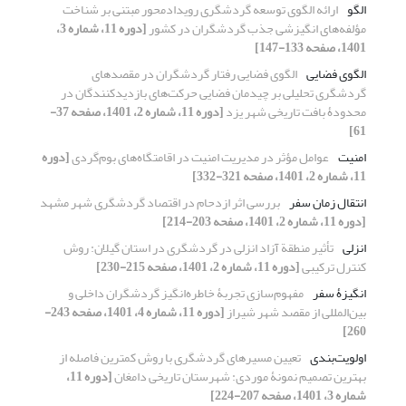
الگو
ارائهٔ الگوی توسعهٔ گردشگری رویدادمحور مبتنی بر شناخت
مؤلفه‌‏های انگیزشی جذب گردشگران در کشور
[دوره 11، شماره 3،
1401، صفحه 133-147]
الگوی فضایی
الگوی فضایی رفتار گردشگران در مقصدهای
گردشگری تحلیلی بر چیدمان فضایی حرکت‌های بازدیدکنندگان در
محدودۀ بافت تاریخی شهر یزد
[دوره 11، شماره 2، 1401، صفحه 37-
61]
امنیت
عوامل مؤثر در مدیریت امنیت در اقامتگاه‌های بوم‌گردی
[دوره
11، شماره 2، 1401، صفحه 321-332]
انتقال زمان سفر
بررسی اثر ازدحام در اقتصاد گردشگری شهر مشهد
[دوره 11، شماره 2، 1401، صفحه 203-214]
انزلی
تأثیر منطقة آزاد انزلی در گردشگری در استان گیلان: روش
کنترل ترکیبی
[دوره 11، شماره 2، 1401، صفحه 215-230]
انگیزۀ سفر
مفهوم‌سازی تجربۀ خاطره‌انگیز گردشگران داخلی و
بین‌المللی از مقصد شهر شیراز
[دوره 11، شماره 4، 1401، صفحه 243-
260]
اولویت‎‌بندی
تعیین مسیرهای گردشگری با روش کمترین فاصله از
بهترین تصمیم نمونۀ موردی: شهرستان تاریخی دامغان
[دوره 11،
شماره 3، 1401، صفحه 207-224]