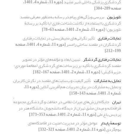
گردشگری پزشکی داخلی شهر مشهد
[دوره 11، شماره 4، 1401،
صفحه 289-304]
تلویزیون
بررسی ویژگی‌های پیام در رسانه به‌منظور معرفی مقصد
گردشگری با استفاده از نگاشت‌شناخت فازی (با تأکید بر رسانۀ
تلویزیون)
[دوره 11، شماره 2، 1401، صفحه 63-78]
تمایلات رفتاری
تأثیر نگرانی‌های محیط‏زیستی در تمایلات رفتاری
گردشگران در مقصد ساحلی رامسر
[دوره 11، شماره 4، 1401، صفحه
199-212]
تمایلات رفتاری گردشگر
تبیین ابعاد و مؤلفه‌‏های مؤثر در تصویر
مقصد گردشگری با تأکید بر زیرساخت‌‏های گردشگری (مطالعۀ موردی:
جزیرۀ کیش)
[دوره 11، شماره 2، 1401، صفحه 167-182]
تمایل به مشارکت
تأثیر کیفیت وب‌سایت‌های مقصد در نگرش کاربران
و تمایل به مشارکت در بیان تجربیات هم‌آفرینی آنلاین
[دوره 11،
شماره 1، 1401، صفحه 143-158]
تهران
جایگاه ارزش‌های میراثِ نظامی در حفاظت و گردشگری مجموعهٔ
قزاقخانه و میدان مشق تهران از دیدگاه دانشجویان دانشگاه هنر در
پردیس باغ ملی
[دوره 11، شماره 2، 1401، صفحه 353-373]
توسعة پایدار
عوامل مؤثر در مدیریت امنیت در اقامتگاه‌های
بوم‌گردی
[دوره 11، شماره 2، 1401، صفحه 321-332]