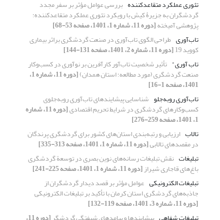
تئوری عملکرد متقاعدکننده
بررسی عوامل مؤثر بر سفر مجدد
گردشگران به جزیرۀ کیش با رویکرد تئوری عملکرد متقاعدکننده:
پژوهشی آمیخته
[دوره 11، شماره 1، 1401، صفحه 53-68]
تاب‌آوری
طراحی الگوی تاب‌آوری در صنعت گردشگری براثر بیماری
کووید 19
[دوره 11، شماره 2، 1401، صفحه 131-144]
تاب آوری"
تأثیر شخصیت تاب‌آور کارآفرین بر نوآوری در کسب‌وکار
صنعت گردشگری (مورد مطالعه: استان همدان)
[دوره 11، شماره 1،
1401، صفحه 1-16]
تاب‌آوری روبه‌جلو
شناسایی پیشایندهای تاب‌آوری روبه‌جلوی
کسب‌وکارهای گردشگری در شرایط تحریم اقتصادی
[دوره 11، شماره
1، 1401، صفحه 259-276]
تالاب
ارزیابی و رتبه‏‌بندی استان‏‌های کشور برای گردشگری پرندگان
در مقصدهای تالابی
[دوره 11، شماره 1، 1401، صفحه 313-335]
تبلیغات
نقش تبلیغات رسانه‌های نوین بصری در توسعة گردشگری
باغ‌های قاجاری شیراز
[دوره 11، شماره 1، 1401، صفحه 225-241]
تبلیغات الکترونیکی
عوامل مؤثر بر قصد دیدار گردشگران از
جاذبه‌های گردشگری استان کرمان با تأکید بر تبلیغات الکترونیکی
[دوره 11، شماره 3، 1401، صفحه 119-132]
تبلیغات شفاهی
پیشایندها و پیامدهای شیفتگی گردشگر
[دوره 11،