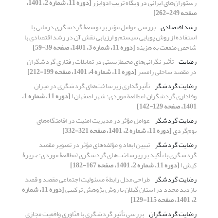
رستوران‌های ایرانی در وبگاه تریپ ادوایزر
[دوره 11، شماره 2، 1401،
صفحه 249-262]
رشد اقتصادی
بررسی عوامل مؤثر بر توسعۀ گردشگری درمانی با
استفاده از روش پویایی سیستم و ارزیابی نقش آن در رشد اقتصادی با
شاخص منفعت به هزینه
[دوره 11، شماره 3، 1401، صفحه 39-59]
رضایت
تأثیر نگرانی‌های محیط‏زیستی در تمایلات رفتاری گردشگران
در مقصد ساحلی رامسر
[دوره 11، شماره 4، 1401، صفحه 199-212]
رضایت گردشگر
تأثیرگذاری زیرساخت‌های گردشگری در میزان
وفاداری گردشگران (مطالعة موردی: شهر اصفهان)
[دوره 11، شماره 1،
1401، صفحه 129-142]
رضایت گردشگر
عوامل مؤثر در مدیریت امنیت در اقامتگاه‌های
بوم‌گردی
[دوره 11، شماره 2، 1401، صفحه 321-332]
رضایت گردشگر
تبیین ابعاد و مؤلفه‌‏های مؤثر در تصویر مقصد
گردشگری با تأکید بر زیرساخت‌‏های گردشگری (مطالعۀ موردی: جزیرۀ
کیش)
[دوره 11، شماره 2، 1401، صفحه 167-182]
رضایت گردشگر
طراحی مدل رابطۀ مسئولیت اجتماعی مقصد و قصد
بازدید مجدد در استان گیلان با روش پژوهش ترکیبی
[دوره 11، شماره
2، 1401، صفحه 115-129]
رضایت گردشگران
بررسی تأثیر گردشگری با فنّاوری واقعیت مجازی