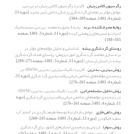
رگرسیون کلاس پنهان
کاربرد رگرسیون کلاس پنهان در بررسی
عوامل مؤثر بر تقاضای گردشگری پزشکی داخلی شهر مشهد
[دوره 11،
شماره 4، 1401، صفحه 289-304]
روابط مصرف‌کننده – برند
پدیدۀ عشق به مقصد: بررسی سیستماتیک
ادبیات و مسیرهای پژوهشی آینده
[دوره 11، شماره 3، 1401، صفحه
165-188]
روستای گردشگری بیشه
شناسایی و تحلیل مؤلفه‌های مؤثر در
برندسازی مقاصد گردشگری (موردپژوهی: روستای هدف گردشگری
بیشه در استان لرستان)
[دوره 11، شماره 3، 1401، صفحه 275-289]
روش بهترین ـ بدترین
کاربرد تکنیک بهترین‌ ـ بدترین (BWM) در
رتبه‌بندی مؤلفه‌های شاخص جهانی رقابت‌پذیری گردشگری
[دوره 11،
شماره 4، 1401، صفحه 261-276]
روش تحلیل سلسله‌مراتبی
کاربرد تکنیک بهترین‌ ـ بدترین (BWM)
در رتبه‌بندی مؤلفه‌های شاخص جهانی رقابت‌پذیری گردشگری
[دوره
11، شماره 4، 1401، صفحه 261-276]
روش دلفی فازی
عوامل بازدارندۀ توسعۀ طبیعت‏‌گردی در آبشار آب
سفید الیگودرز
[دوره 11، شماره 3، 1401، صفحه 245-260]
روش سوارا
ارزیابی و رتبه‏‌بندی استان‏‌های کشور برای گردشگری
پرندگان در مقصدهای تالابی
[دوره 11، شماره 1، 1401، صفحه 313-