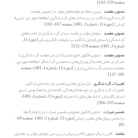
صفحه 129-142]
تصویر مقصد
تبیین ابعاد و مؤلفه‌‏های مؤثر در تصویر مقصد
گردشگری با تأکید بر زیرساخت‌‏های گردشگری (مطالعۀ موردی: جزیرۀ
کیش)
[دوره 11، شماره 2، 1401، صفحه 167-182]
تصویر مقصد
عوامل مؤثر بر قصد دیدار گردشگران از جاذبه‌های
گردشگری استان کرمان با تأکید بر تبلیغات الکترونیکی
[دوره 11،
شماره 3، 1401، صفحه 119-132]
تصویر مقصد
تدوین الگوی خلق مشترک ارزش مقصد گردشگری با
تمرکز بر نقش تعدیلگر ویژگی‌های شخصیتی گردشگر (مطالعۀ موردی:
مقاصد منتخب گردشگری ایران)
[دوره 11، شماره 1، 1401، صفحه
105-127]
تغییرات گردشگری
بازسازی معنایی تفسیر مردم محلی از تأثیر
تغییرات گردشگری در توسعۀ فرهنگی ـ اقتصادی جامعۀ بومی شرق
استان گلستان: ارائۀ نظریه‏‌ای داده‏‌بنیاد
[دوره 11، شماره 2، 1401،
صفحه 293-306]
تفسیر میراث
تدوین الگوی مفهومی تفسیر میراث در ژئوپارک‌‏ها
براساس روش‏‌های معتبر جهانی
[دوره 11، شماره 1، 1401، صفحه 69-
85]
تقاضا
کاربرد رگرسیون کلاس پنهان در بررسی عوامل مؤثر بر تقاضای