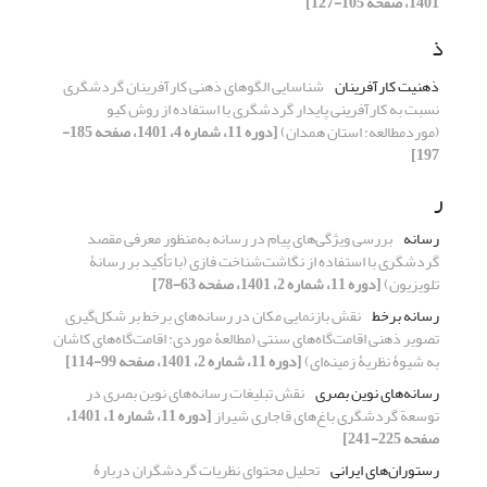
1401، صفحه 105-127]
ذ
ذهنیت کارآفرینان
شناسایی الگوهای ذهنی کارآفرینان گردشگری
نسبت به کارآفرینی پایدار گردشگری با استفاده از روش کیو
(موردمطالعه: استان همدان)
[دوره 11، شماره 4، 1401، صفحه 185-
197]
ر
رسانه
بررسی ویژگی‌های پیام در رسانه به‌منظور معرفی مقصد
گردشگری با استفاده از نگاشت‌شناخت فازی (با تأکید بر رسانۀ
تلویزیون)
[دوره 11، شماره 2، 1401، صفحه 63-78]
رسانه برخط
نقش بازنمایی مکان در رسانه‌های برخط بر شکل‌گیری
تصویر ذهنی اقامت‌گاه‌های سنتی (مطالعۀ موردی: اقامت‌گاه‌های کاشان
به شیوۀ نظریۀ زمینه‌ای)
[دوره 11، شماره 2، 1401، صفحه 99-114]
رسانه‌های نوین بصری
نقش تبلیغات رسانه‌های نوین بصری در
توسعة گردشگری باغ‌های قاجاری شیراز
[دوره 11، شماره 1، 1401،
صفحه 225-241]
رستوران‌های ایرانی
تحلیل محتوای نظریات گردشگران دربارۀ