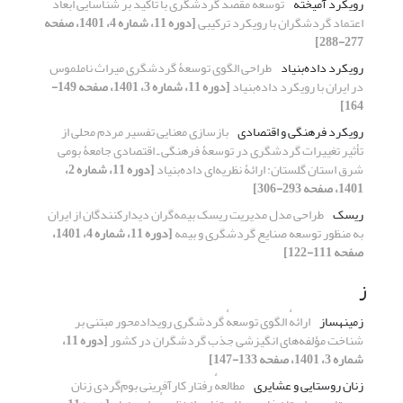
رویکرد آمیخته
توسعهٔ مقصد گردشگری با تأکید بر شناسایی ابعاد
اعتماد گردشگران با رویکرد ترکیبی
[دوره 11، شماره 4، 1401، صفحه
277-288]
رویکرد داده‌بنیاد
طراحی الگوی توسعۀ گردشگری میراث ناملموس
در ایران با رویکرد داده‌بنیاد
[دوره 11، شماره 3، 1401، صفحه 149-
164]
رویکرد فرهنگی و اقتصادی
بازسازی معنایی تفسیر مردم محلی از
تأثیر تغییرات گردشگری در توسعۀ فرهنگی ـ اقتصادی جامعۀ بومی
شرق استان گلستان: ارائۀ نظریه‏‌ای داده‏‌بنیاد
[دوره 11، شماره 2،
1401، صفحه 293-306]
ریسک
طراحی مدل مدیریت ریسک بیمه‌گران دیدارکنندگان از ایران
به منظور توسعه صنایع گردشگری و بیمه
[دوره 11، شماره 4، 1401،
صفحه 111-122]
ز
زمینه‏ساز
ارائهٔ الگوی توسعهٔ گردشگری رویدادمحور مبتنی بر
شناخت مؤلفه‌‏های انگیزشی جذب گردشگران در کشور
[دوره 11،
شماره 3، 1401، صفحه 133-147]
زنان روستایی و عشایری
مطالعهٔ رفتار کارآفرینی بوم‌گردی زنان