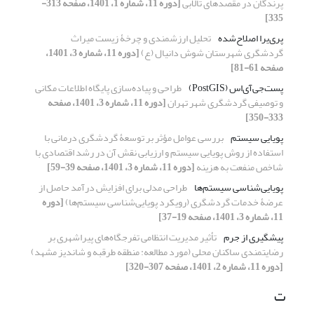
پرندگان در مقصدهای تالابی
[دوره 11، شماره 1، 1401، صفحه 313-
335]
پری‌یرا اصلاح‌شده
تحلیل ارزشمندی و چرخۀ زیست میراث
گردشگری شهرستان شوش دانیال (ع)
[دوره 11، شماره 3، 1401،
صفحه 61-81]
پست‌جی‌آی‌اس (PostGIS)
طراحی و پیاده‌سازی پایگاه اطلاعات مکانی
و توصیفی گردشگری شهر تهران
[دوره 11، شماره 3، 1401، صفحه
333-350]
پویایی سیستم
بررسی عوامل مؤثر بر توسعۀ گردشگری درمانی با
استفاده از روش پویایی سیستم و ارزیابی نقش آن در رشد اقتصادی با
شاخص منفعت به هزینه
[دوره 11، شماره 3، 1401، صفحه 39-59]
پویایی‌شناسی سیستم‌ها
طراحی مدلی برای افزایش درآمد حاصل از
عرضۀ خدمات گردشگری (رویکرد پویایی‌شناسی سیستم‌ها)
[دوره
11، شماره 3، 1401، صفحه 19-37]
پیشگیری از جرم
تأثیر مدیریت انتظامی تفرجگاه‌های پیراشهری بر
رضایتمندی ساکنان محلی (مورد مطالعه: منطقه طرقبه و شاندیز مشهد)
[دوره 11، شماره 2، 1401، صفحه 307-320]
ت