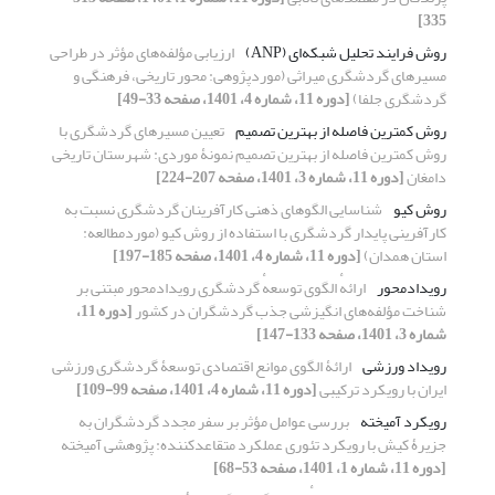
335]
روش فرایند تحلیل شبکه‌ای (ANP)
ارزیابی مؤلفه‌های مؤثر در طراحی
مسیرهای گردشگری میراثی (موردپژوهی: محور تاریخی، فرهنگی و
گردشگری جلفا)
[دوره 11، شماره 4، 1401، صفحه 33-49]
روش کمترین فاصله از بهترین تصمیم
تعیین مسیرهای گردشگری با
روش کمترین فاصله از بهترین تصمیم نمونۀ موردی: شهرستان تاریخی
دامغان
[دوره 11، شماره 3، 1401، صفحه 207-224]
روش کیو
شناسایی الگوهای ذهنی کارآفرینان گردشگری نسبت به
کارآفرینی پایدار گردشگری با استفاده از روش کیو (موردمطالعه:
استان همدان)
[دوره 11، شماره 4، 1401، صفحه 185-197]
رویدادمحور
ارائهٔ الگوی توسعهٔ گردشگری رویدادمحور مبتنی بر
شناخت مؤلفه‌‏های انگیزشی جذب گردشگران در کشور
[دوره 11،
شماره 3، 1401، صفحه 133-147]
رویداد ورزشی
ارائۀ الگوی موانع اقتصادی توسعۀ گردشگری ورزشی
ایران با رویکرد ترکیبی
[دوره 11، شماره 4، 1401، صفحه 99-109]
رویکرد آمیخته
بررسی عوامل مؤثر بر سفر مجدد گردشگران به
جزیرۀ کیش با رویکرد تئوری عملکرد متقاعدکننده: پژوهشی آمیخته
[دوره 11، شماره 1، 1401، صفحه 53-68]