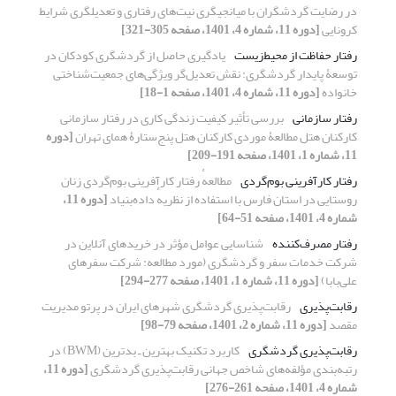
در رضایت گردشگران با میانجیگری نیت‌های رفتاری و تعدیلگری شرایط
کرونایی
[دوره 11، شماره 4، 1401، صفحه 305-321]
رفتار حفاظت از محیط‌زیست
یادگیری حاصل از گردشگری کودکان در
توسعۀ پایدار گردشگری: نقش تعدیل‌گر ویژگی‌های جمعیت‌شناختی
خانواده
[دوره 11، شماره 4، 1401، صفحه 1-18]
رفتار سازمانی
بررسی تأثیر کیفیت زندگی کاری در رفتار سازمانی
کارکنان هتل مطالعۀ موردی کارکنان هتل پنج‌ستارۀ همای تهران
[دوره
11، شماره 1، 1401، صفحه 191-209]
رفتار کارآفرینی بوم‌گردی
مطالعهٔ رفتار کارآفرینی بوم‌گردی زنان
روستایی در استان فارس با استفاده از نظریهٔ داده‌بنیاد
[دوره 11،
شماره 4، 1401، صفحه 51-64]
رفتار مصرف‌کننده
شناسایی عوامل مؤثر در خریدهای آنلاین در
شرکت خدمات سفر و گردشگری (مورد مطالعه: شرکت سفرهای
علی‌بابا)
[دوره 11، شماره 1، 1401، صفحه 277-294]
رقابت‌پذیری
رقابت‌پذیری گردشگری شهرهای ایران در پرتو مدیریت
مقصد
[دوره 11، شماره 2، 1401، صفحه 79-98]
رقابت‌پذیری گردشگری
کاربرد تکنیک بهترین‌ ـ بدترین (BWM) در
رتبه‌بندی مؤلفه‌های شاخص جهانی رقابت‌پذیری گردشگری
[دوره 11،
شماره 4، 1401، صفحه 261-276]