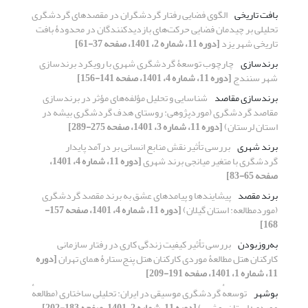
بافت تاریخی
الگوی فضایی رفتار گردشگران در مقصدهای گردشگری
تحلیلی بر چیدمان فضایی حرکت‌های بازدیدکنندگان در محدودۀ بافت
تاریخی شهر یزد
[دوره 11، شماره 2، 1401، صفحه 37-61]
برندسازی
چارچوب توسعۀ گردشگری شهری با رویکرد برندسازی
شهر سنندج
[دوره 11، شماره 4، 1401، صفحه 141-156]
برندسازی مقاصد
شناسایی و تحلیل مؤلفه‌های مؤثر در برندسازی
مقاصد گردشگری (موردپژوهی: روستای هدف گردشگری بیشه در
استان لرستان)
[دوره 11، شماره 3، 1401، صفحه 275-289]
برند شهری
بررسی تأثیر نقش منابع انسانی بر درآمد پایدار
گردشگری با متغیر میانجی برند شهری
[دوره 11، شماره 4، 1401،
صفحه 65-83]
برند مقصد
پیشایندها و پیامدهای عشق به برند مقصد گردشگری
(موردمطالعه: استان گیلان)
[دوره 11، شماره 4، 1401، صفحه 157-
168]
به‌روزبودن
بررسی تأثیر کیفیت زندگی کاری در رفتار سازمانی
کارکنان هتل مطالعۀ موردی کارکنان هتل پنج‌ستارۀ همای تهران
[دوره
11، شماره 1، 1401، صفحه 191-209]
بوشهر
توسعهٔ گردشگری موسیقی در ایران: تحلیلی ساختاری (مطالعهٔ
موردی: استان بوشهر)
[دوره 11، شماره 2، 1401، صفحه 183-202]