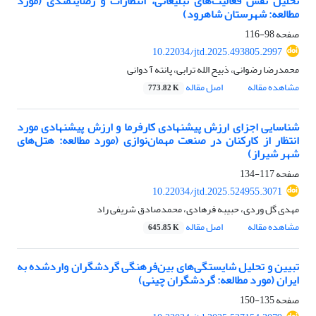
تحلیل نقش فعالیت‌های تبلیغاتی، انتظارات و رضایتمندی (مورد
مطالعه: شهرستان شاهرود)
صفحه
98-116
10.22034/jtd.2025.493805.2997
محمدرضا رضوانی، ذبیح الله ترابی، پانته آ دوانی
مشاهده مقاله
اصل مقاله
773.82 K
شناسایی اجزای ارزش پیشنهادی کارفرما و ارزش پیشنهادی مورد
انتظار از کارکنان در صنعت مهمان‌نوازی (مورد مطالعه: هتل‌های
شهر شیراز)
صفحه
117-134
10.22034/jtd.2025.524955.3071
مهدی گل وردی، حبیبه فرهادی، محمدصادق شریفی راد
مشاهده مقاله
اصل مقاله
645.85 K
تبیین و تحلیل شایستگی
های بین
فرهنگی گردشگران واردشده به
ایران
(مورد مطالعه: گردشگران چینی)
صفحه
135-150