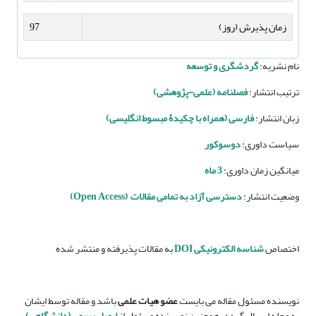
زمان پذیرش (روز)
97
نام نشریه:
گردشگری و توسعه
ترتیب انتشار:
فصلنامه (علمی-پژوهشی)
زبان انتشار:
فارسی (همراه با چکیدۀ مبسوط انگلیسی)
سیاست داوری:
دوسوکور
میانگین زمان داوری:
3 ماه
وضعیت انتشار:
دسترسی آزاد به تمامی مقالات (Open Access)
اختصاص
شناسه الکترونیکی DOI
به مقالات پذیرفته و منتشر شده
نویسنده مسئول مقاله می بایست
عضو هیات علمی
باشد و مقاله توسط ایشان
به مجله ارسال گردد. همچنین نویسنده مسئول از
ایمیل رسمی (دانشگاهی)