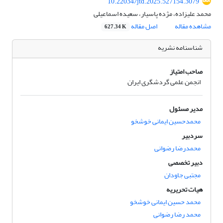
10.22034/jtd.2025.527154.3079
محمد علیزاده، مژده پاسیار، سعیده اسماعیلی
مشاهده مقاله
اصل مقاله
627.34 K
شناسنامه نشریه
صاحب امتیاز
انجمن علمی گردشگری ایران
مدیر مسئول
محمدحسین ایمانی خوشخو
سردبیر
محمدرضا رضوانی
دبیر تخصصی
مجتبی جاودان
هیات تحریریه
محمد حسین ایمانی خوشخو
محمد رضا رضوانی