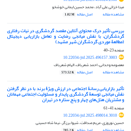
مینا خزائی علی آباد، محمد حسین ایمانی خوشخو
مشاهده مقاله
اصل مقاله
1.02 M
بررسی تأثیر درک محتوای آنلاین مقصد گردشگری در نیات رفتاری
گردشگران، با نقش میانجی رضایت و تعامل بازاریابی دیجیتال
(مطالعۀ موردی گردشگران شهر مشهد)
صفحه
23-40
10.22034/jtd.2025.496157.3003
معصومه وحدانی، احمد شعرباف، الهام شعرباف
مشاهده مقاله
اصل مقاله
573.52 K
تأثیر بازاریابی رسانۀ اجتماعی در ارزش ویژۀ برند با در نظر گرفتن
نقش میانجی توسعۀ گردشگری پایدار و مسئولیت اجتماعی مهمانان
و مشتریان هتل‌های چهار و پنج ستاره در تهران
صفحه
41-61
10.22034/jtd.2025.498014.3010
حسین نوروزی، مریم صداقت، شیوا برزگر، نیما شاه حسینی
مشاهده مقاله
اصل مقاله
785.2 K