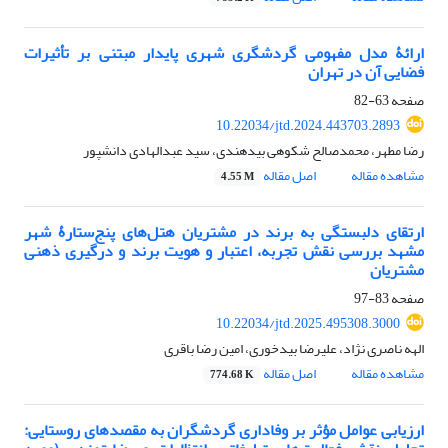
ارائۀ مدل مفهومی گردشگری شهری پایدار مبتنی بر تأثیرات
فضایی آن در تهران
صفحه
63-82
10.22034/jtd.2024.443703.2893
رضا مطهر، محمدصالح شکوهی بیدهندی، سید عبدالهادی دانشپور
مشاهده مقاله
اصل مقاله
4.55 M
ارتقای دلبستگی به برند در مشتریان هتل‌های پنج‌ستارۀ شهر
مشهد
بررسی نقش تجربه، اعتبار و هویت برند و درگیری ذهنی
مشتریان
صفحه
83-97
10.22034/jtd.2025.495308.3000
الهه ناصری نژاد، علیرضا بیدخوری، امین رضا باقری
مشاهده مقاله
اصل مقاله
774.68 K
ارزیابی عوامل مؤثر بر وفاداری گردشگران به مقصدهای روستایی: