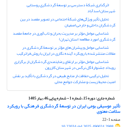
اثرگذاری شبکۀ دسترسی بر توسعۀ گردشگری روستایی
شهرستان اسدآباد
تحلیل تأثیر ویژگی‌های شبکۀ اجتماعی در تصویر مقصد در بین
گردشگران داخلی و خارجی اصفهان
شناسایی عوامل مؤثر بر مدیریت بحران و تاب‌آوری در جامعۀ مقصد
گردشگری (مورد مطالعه: استان تهران)
شناسایی عوامل و پیشران‏ های مؤثر بر توسعۀ گردشگری در
مقالات منتشرشده با رویکرد آینده‏ نگاری در ایران با روش فراترکیب
شناسایی عوامل مؤثر بر ارتقای رضایتمندی گردشگران از برگزاری
رویداد جشنوارۀ گل نرگس در شهرستان کازرون
تحلیل ترکیبی حفاظت از منابع طبیعی در گردشگری با تأکید بر نقش
امنیت محیط زیست و مشارکت جوامع محلی
شماره جاری:
دوره 15، شماره 1 - شماره پیاپی 46، بهار 1405
تأثیر موسیقی بومی ایران در توسعۀ گردشگری فرهنگی با رویکرد
سلامت معنوی
صفحه
1-22
10.22034/jtd.2025.490024.2988