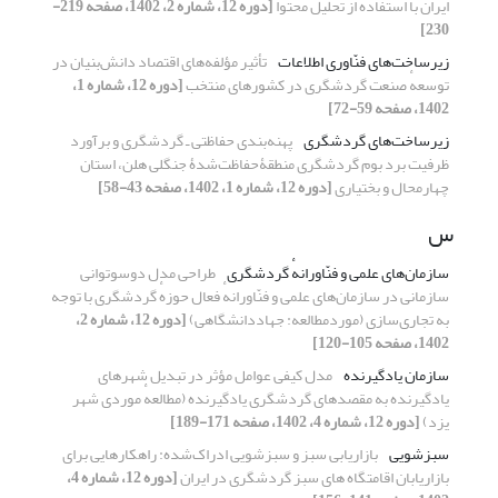
ایران با استفاده از تحلیل محتوا
[دوره 12، شماره 2، 1402، صفحه 219-
230]
زیرساخت‌های فنّاوری اطلاعات
تأثیر مؤلفه‌های اقتصاد دانش‌بنیان در
توسعهٔ صنعت گردشگری در کشورهای منتخب
[دوره 12، شماره 1،
1402، صفحه 59-72]
زیرساخت‌های گردشگری
پهنه‌بندی حفاظتی ـ گردشگری و برآورد
ظرفیت برد بوم گردشگری منطقۀحفاظت‌شدۀ جنگلی هلن، استان
چهارمحال و بختیاری
[دوره 12، شماره 1، 1402، صفحه 43-58]
س
سازمان‌های علمی و فنّاورانهٔ گردشگری
طراحی مدل دوسوتوانی
سازمانی در سازمان‌های علمی و فنّاورانهٔ فعال حوزهٔ گردشگری با توجه
به تجاری‌سازی (موردمطالعه: جهاددانشگاهی)
[دوره 12، شماره 2،
1402، صفحه 105-120]
سازمان یادگیرنده
مدل کیفی عوامل مؤثر در تبدیل شهرهای
یادگیرنده به مقصدهای گردشگری یادگیرنده (مطالعهٔ موردی شهر
یزد)
[دوره 12، شماره 4، 1402، صفحه 171-189]
سبزشویی
بازاریابی سبز و سبزشویی ادراک‌شده: راهکارهایی برای
بازاریابان اقامتگاه های سبز گردشگری در ایران
[دوره 12، شماره 4،