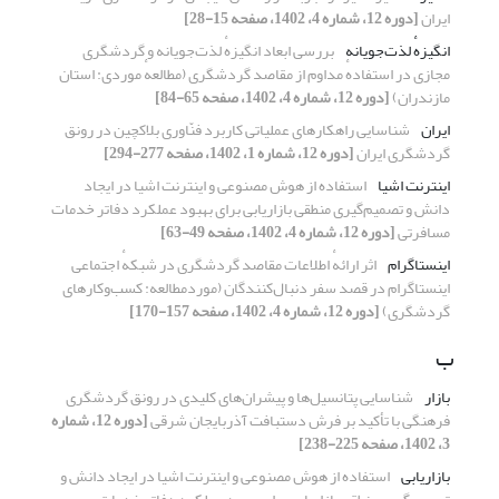
ایران
[دوره 12، شماره 4، 1402، صفحه 15-28]
انگیزهٔ لذت‌جویانه
بررسی ابعاد انگیزهٔ لذت‌جویانه و گردشگری
مجازی در استفادهٔ مداوم از مقاصد گردشگری (مطالعهٔ موردی: استان
مازندران)
[دوره 12، شماره 4، 1402، صفحه 65-84]
ایران
شناسایی راهکارهای عملیاتی کاربرد فنّاوری بلاکچین در رونق
گردشگری ایران
[دوره 12، شماره 1، 1402، صفحه 277-294]
اینترنت اشیا
استفاده از هوش مصنوعی و اینترنت اشیا در ایجاد
دانش و تصمیم‌گیری منطقی بازاریابی برای بهبود عملکرد دفاتر خدمات
مسافرتی
[دوره 12، شماره 4، 1402، صفحه 49-63]
اینستاگرام
اثر ارائهٔ اطلاعات مقاصد گردشگری در شبکهٔ اجتماعی
اینستاگرام در قصد سفر دنبال‌کنندگان (موردمطالعه: کسب‌وکارهای
گردشگری)
[دوره 12، شماره 4، 1402، صفحه 157-170]
ب
بازار
شناسایی پتانسیل‌ها و پیشران‌های کلیدی در رونق گردشگری
فرهنگی با تأکید بر فرش دستبافت آذربایجان شرقی
[دوره 12، شماره
3، 1402، صفحه 225-238]
بازاریابی
استفاده از هوش مصنوعی و اینترنت اشیا در ایجاد دانش و