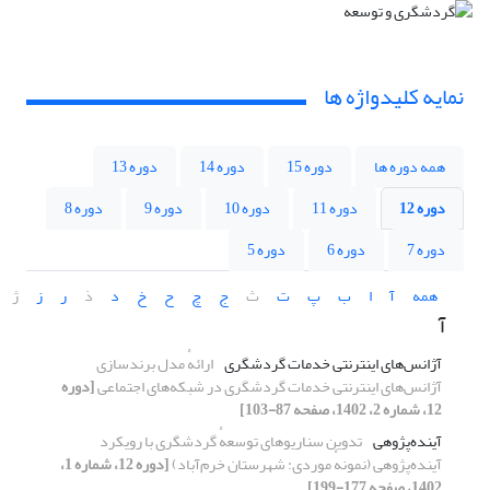
نمایه کلیدواژه ها
همه دوره ها
دوره 15
دوره 14
دوره 13
دوره 12
دوره 11
دوره 10
دوره 9
دوره 8
دوره 7
دوره 6
دوره 5
همه
آ
ا
ب
پ
ت
ث
ج
چ
ح
خ
د
ذ
ر
ز
ژ
آ
آژانس‌های اینترنتی خدمات گردشگری
ارائهٔ مدل برندسازی
آژانس‌های اینترنتی خدمات گردشگری در شبکه‌های اجتماعی
[دوره
12، شماره 2، 1402، صفحه 87-103]
آینده‌پژوهی
تدوین سناریوهای توسعهٔ گردشگری با رویکرد
آینده‌پژوهی (نمونهٔ موردی: شهرستان خرم‌آباد)
[دوره 12، شماره 1،
1402، صفحه 177-199]