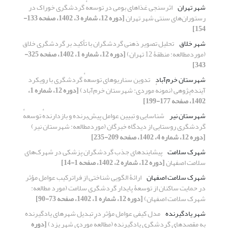
شهر تهران
اثرسنجی غذاهای بومی در توسعهٔ گردشگری خوراک در
رستوران‌های سنتی شهر تهران
[دوره 12، شماره 3، 1402، صفحه 133-
154]
شهر خلاق
تحلیل تصویر ذهنی گردشگران با تأکید بر گردشگری خلاق
(موردمطالعه: منطقۀ 12 تهران)
[دوره 12، شماره 1، 1402، صفحه 325-
343]
شهرستان خرم‌آباد
تدوین سناریوهای توسعهٔ گردشگری با رویکرد
آینده‌پژوهی (نمونهٔ موردی: شهرستان خرم‌آباد)
[دوره 12، شماره 1،
1402، صفحه 177-199]
شهرستان نیر
شناسایی و تبیین عوامل پیش‌برنده و بازدارندهٔ توسعهٔ
گردشگری روستایی از دیدگاه خبرگان (موردمطالعه: شهرستان نیر)
[دوره 12، شماره 4، 1402، صفحه 209-235]
شهرک سلامت
پیشایندهای جذب گردشگران پزشکی در شهرک‌های
سلامت اصفهان
[دوره 12، شماره 2، 1402، صفحه 1-14]
شهرک سلامت اصفهان
ارائۀ الگویی شناختی از فراترکیب عوامل مؤثر
در حمایت ساکنان از توسعۀ پایدار گردشگری سلامت (مورد مطالعه:
شهرک سلامت اصفهان)
[دوره 12، شماره 1، 1402، صفحه 73-90]
شهر یادگیرنده
مدل کیفی عوامل مؤثر در تبدیل شهرهای یادگیرنده
به مقصدهای گردشگری یادگیرنده (مطالعهٔ موردی شهر یزد)
[دوره