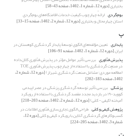
بختیاری
[دوره 12، شماره 1، 1402، صفحه 43-58]
بوم‌گردی
ارائهٔ چهارچوب کیفیت خدمات اقامتگاه‌های بوم‌گردی
استان چهارمحال و بختیاری
[دوره 12، شماره 2، 1402، صفحه 15-33]
پ
پایداری
تعیین مؤلفه‌های الگوی توسعۀ پایدار گردشگری کوهستان در
ایران
[دوره 12، شماره 1، 1402، صفحه 91-106]
پذیرش فنّاوری
بررسی تأثیر عوامل مؤثر در پذیرش فنّاوری کلان‌داده
در صنعت گردشگری با استفاده از چهارچوب پذیرش فنّاوری TOE
(مطالعهٔ موردی: مشاغل صنعت گردشگری شیراز)
[دوره 12، شماره 2،
1402، صفحه 183-202]
پزشکی
بررسی تأثیر توسعهٔ گردشگری پزشکی در عصر اپیدمی
کووید-۱۹ در بازدید مجدد مقصد گردشگری با استفاده از رویکرد
آمیخته (کیفی - کمّی)
[دوره 12، شماره 2، 1402، صفحه 203-218]
پژوهش کیفی و کمّی
طراحی الگوی تجاری‌سازی فنّاوری اطلاعات در
کسب‌وکارهای گردشگری آنلاین با رویکرد کیفی و کمّی
[دوره 12،
شماره 3، 1402، صفحه 205-224]
ت