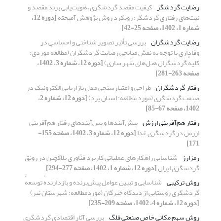
رضایت گردشگر
کیفیت مقصد گردشگری، هویت‌یابی برند مقصد و
نیت‌های رفتاری گردشگر: رویکرد روش پژوهش آمیخته
[دوره 12،
شماره 1، 1402، صفحه 25-42]
رضایت گردشگران
بررسی تأثیر تصویر شناختی و احساسی در
وفاداری با توجه به نقش میانجی رضایت گردشگران (مطالعهٔ موردی:
کلیهٔ گردشگران هتل‌های شهر ساری)
[دوره 12، شماره 3، 1402،
صفحه 263-281]
رفتار گردشگران
طراحی و اعتبارسنجی مدل بازاریابی الکترونیک در
صنعت گردشگری (مورد مطالعه: استان یزد)
[دوره 12، شماره 2،
1402، صفحه 67-85]
رفتار هم‌آفرینی ارزش
پیش‌آیند‌ها و پس‌آیندهای رفتار هم‌آفرینی
ارزش در گردشگری غذا
[دوره 12، شماره 3، 1402، صفحه 155-
171]
رمزارز
شناسایی راهکارهای عملیاتی کاربرد فنّاوری بلاکچین در رونق
گردشگری ایران
[دوره 12، شماره 1، 1402، صفحه 277-294]
روش ترکیبی
شناسایی و تبیین عوامل پیش‌برنده و بازدارندهٔ توسعهٔ
گردشگری روستایی از دیدگاه خبرگان (موردمطالعه: شهرستان نیر)
[دوره 12، شماره 4، 1402، صفحه 209-235]
روش سهم مکانی خاص صنعتی فلگ
بررسی آثار اقتصادی گردشگری