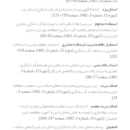
12، شماره 2، 1402، صفحه 49-65]
استان یزد
ارائهٔ الگوی بهینهٔ زنجیرهٔ ارزش گردشگری استان یزد
[دوره 12، شماره 3، 1402، صفحه 119-131]
استفادهٔ مداوم
بررسی ابعاد انگیزهٔ لذت‌جویانه و گردشگری مجازی
در استفادهٔ مداوم از مقاصد گردشگری (مطالعهٔ موردی: استان
مازندران)
[دوره 12، شماره 4، 1402، صفحه 65-84]
استقرار نظام مدیریت ارتباط با مشتری
استقرار موفق مدیریت ارتباط با
مشتری در صنعت گردشگری
[دوره 12، شماره 1، 1402، صفحه 219-
232]
اسناد بالادستی
بررسی تحلیلی سند راهبردی توسعهٔ گردشگری:
تطبیق با اسناد بالادستی و دیدگاه‌های خبرگان
[دوره 12، شماره 3،
1402، صفحه 77-98]
اصالت برند
بررسی پیشران‌ها و ستاده‌های اصالت برند مقصد: مطالعهٔ
ایران به‌منزلهٔ مقصد گردشگری
[دوره 12، شماره 1، 1402، صفحه 1-
24]
اصالت برند مقصد
اثر اصالت برند مقصد و همخوانی خودپنداره با
برند بر وفاداری با توجه به نقش تعامل با برند (مورد مطالعه: شهر
اصفهان)
[دوره 12، شماره 1، 1402، صفحه 247-260]
اصفهان
پیشایندهای جذب گردشگران پزشکی در شهرک‌های سلامت