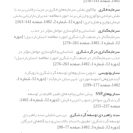
1402، صفحه 141-156]
سرمایهٔ فکری
واکاوی نقش سرمایه‌های فکری بر مزیت رقابتی برند با
نقش میانجی نوآوری و ارزش برند (موردمطالعه: مدیران بازاریابی بخش
مهمان‌نوازی و هتل‌داری)
[دوره 12، شماره 2، 1402، صفحه 141-163]
سرمایه‌گذاری
شناسایی و الگوسازی عوامل مؤثر در جذب
سرمایه‌گذار در صنعت گردشگری (مورد مطالعه: استان اردبیل)
[دوره
12، شماره 1، 1402، صفحه 261-276]
سرمایه‌گذاری در گردشگری
شناسایی و الگوسازی عوامل مؤثر در
جذب سرمایه‌گذار در صنعت گردشگری (مورد مطالعه: استان اردبیل)
[دوره 12، شماره 1، 1402، صفحه 261-276]
سناریونویسی
تدوین سناریوهای توسعهٔ گردشگری با رویکرد
آینده‌پژوهی (نمونهٔ موردی: شهرستان خرم‌آباد)
[دوره 12، شماره 1،
1402، صفحه 177-199]
سناریوهایSSP
پیش نمایی پیامدهای تغییر اقلیم در توسعهٔ
گردشگری سواحل جنوب (جزیرهٔ کیش)
[دوره 12، شماره 4، 1402،
صفحه 237-255]
سند راهبردی توسعهٔ گردشگری
بررسی تحلیلی سند راهبردی
توسعهٔ گردشگری: تطبیق با اسناد بالادستی و دیدگاه‌های خبرگان
[دوره 12، شماره 3، 1402، صفحه 77-98]