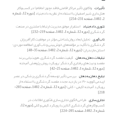
تأثیرات
واکاوی تأثیر مراکز اقامتی فاقد مجوز (مافام) در کسب‌وکار
هتل‌داری شهر اصفهان با استفاده از نظریهٔ داده‌بنیاد
[دوره 12، شماره
2، 1402، صفحه 231-254]
تئوری داده‌بنیاد
استقرار موفق مدیریت ارتباط با مشتری در صنعت
گردشگری
[دوره 12، شماره 1، 1402، صفحه 219-232]
تاب‌آوری
تحلیل ابعاد روان‌شناختی مؤثر در موفقیت کارآفرینان
گردشگری با تأکید بر مؤلفه‌های خوش‌بینی و تاب‌آوری (مطالعهٔ موردی:
استان مازندران)
[دوره 12، شماره 2، 1402، صفحه 35-48]
تبلیغات دهان‌به‌دهان
کیفیت مقصد گردشگری، هویت‌یابی برند
مقصد و نیت‌های رفتاری گردشگر: رویکرد روش پژوهش آمیخته
[دوره 12، شماره 1، 1402، صفحه 25-42]
تبلیغ دهان‌به‌دهان
بررسی تأثیر توسعهٔ گردشگری پزشکی در عصر
اپیدمی کووید-۱۹ در بازدید مجدد مقصد گردشگری با استفاده از
رویکرد آمیخته (کیفی - کمّی)
[دوره 12، شماره 2، 1402، صفحه 203-
218]
تجاری‌سازی
طراحی الگوی تجاری‌سازی فنّاوری اطلاعات در
کسب‌وکارهای گردشگری آنلاین با رویکرد کیفی و کمّی
[دوره 12،
شماره 3، 1402، صفحه 205-224]