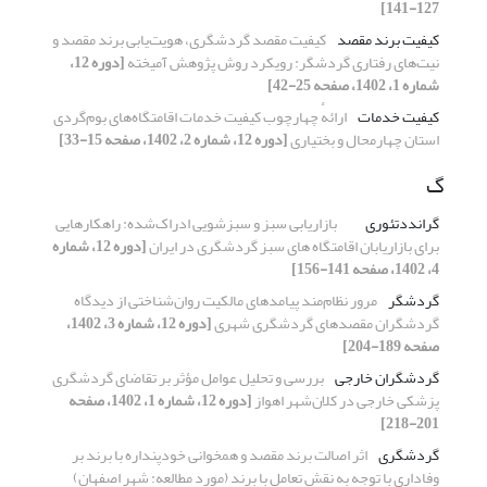
127-141]
کیفیت برند مقصد
کیفیت مقصد گردشگری، هویت‌یابی برند مقصد و
نیت‌های رفتاری گردشگر: رویکرد روش پژوهش آمیخته
[دوره 12،
شماره 1، 1402، صفحه 25-42]
کیفیت خدمات
ارائهٔ چهارچوب کیفیت خدمات اقامتگاه‌های بوم‌گردی
استان چهارمحال و بختیاری
[دوره 12، شماره 2، 1402، صفحه 15-33]
گ
گراندد‌تئوری
بازاریابی سبز و سبزشویی ادراک‌شده: راهکارهایی
برای بازاریابان اقامتگاه های سبز گردشگری در ایران
[دوره 12، شماره
4، 1402، صفحه 141-156]
گردشگر
مرور نظام‌مند پیامدهای مالکیت روان‌شناختی از دیدگاه
گردشگران مقصدهای گردشگری شهری
[دوره 12، شماره 3، 1402،
صفحه 189-204]
گردشگران خارجی
بررسی و تحلیل عوامل مؤثر بر تقاضای گردشگری
پزشکی خارجی در کلان‌شهر اهواز
[دوره 12، شماره 1، 1402، صفحه
201-218]
گردشگری
اثر اصالت برند مقصد و همخوانی خودپنداره با برند بر
وفاداری با توجه به نقش تعامل با برند (مورد مطالعه: شهر اصفهان)