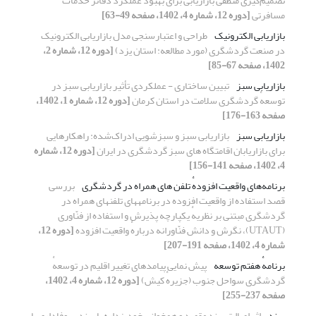
تصمیم‌گیری منطقی بازاریابی برای بهبود عملکرد دفاتر خدمات
مسافرتی
[دوره 12، شماره 4، 1402، صفحه 49-63]
بازاریابی الکترونیک
طراحی و اعتبارسنجی مدل بازاریابی الکترونیک
در صنعت گردشگری (مورد مطالعه: استان یزد)
[دوره 12، شماره 2،
1402، صفحه 67-85]
بازاریابی سبز
تبیین ساختاری - عملکردی تأثیر بازاریابی سبز در
توسعهٔ گردشگری سلامت در استان کرمان
[دوره 12، شماره 1، 1402،
صفحه 163-176]
بازاریابی سبز
بازاریابی سبز و سبزشویی ادراک‌شده: راهکارهایی
برای بازاریابان اقامتگاه های سبز گردشگری در ایران
[دوره 12، شماره
4، 1402، صفحه 141-156]
برنامه‌های واقعیت افزودهٔ تلفن ‏های همراه در گردشگری
بررسی
قصد استفاده از واقعیت افزوده در برنامه‏های تلفن‏های همراه در
گردشگری مبتنی بر ‌نظریهٔ یکپارچه پذیرش و استفاده از فنّاوری
(UTAUT)، نگرش و دانش فنّاورانه دربارهٔ واقعیت افزوده
[دوره 12،
شماره 4، 1402، صفحه 191-207]
برنامهٔ هفتم توسعه
پیش نمایی پیامدهای تغییر اقلیم در توسعهٔ
گردشگری سواحل جنوب (جزیرهٔ کیش)
[دوره 12، شماره 4، 1402،
صفحه 237-255]
برند
اثر اصالت برند مقصد و همخوانی خودپنداره با برند بر وفاداری با