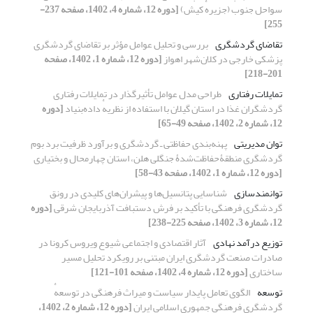
سواحل جنوب (جزیرهٔ کیش)
[دوره 12، شماره 4، 1402، صفحه 237-
255]
تقاضای گردشگری
بررسی و تحلیل عوامل مؤثر بر تقاضای گردشگری
پزشکی خارجی در کلان‌شهر اهواز
[دوره 12، شماره 1، 1402، صفحه
201-218]
تمایلات ‌رفتاری
طراحی مدل عوامل تأثیرگذار در تمایلات رفتاری
گردشگران غذا در استان گیلان با استفاده از نظریهٔ داده‌بنیاد
[دوره
12، شماره 2، 1402، صفحه 49-65]
توان مدیریتی
پهنه‌بندی حفاظتی ـ گردشگری و برآورد ظرفیت برد بوم
گردشگری منطقۀحفاظت‌شدۀ جنگلی هلن، استان چهارمحال و بختیاری
[دوره 12، شماره 1، 1402، صفحه 43-58]
توانمندسازی
شناسایی پتانسیل‌ها و پیشران‌های کلیدی در رونق
گردشگری فرهنگی با تأکید بر فرش دستبافت آذربایجان شرقی
[دوره
12، شماره 3، 1402، صفحه 225-238]
توزیع درآمد نهادی
آثار اقتصادی و اجتماعی شیوع ویروس کرونا در
صادرات صنعت گردشگری ایران مبتنی بر رویکرد تحلیل مسیر
ساختاری
[دوره 12، شماره 4، 1402، صفحه 101-121]
توسعه
الگوی تعامل پایدار سیاست و میراث فرهنگی در توسعهٔ
گردشگری فرهنگی جمهوری اسلامی ایران
[دوره 12، شماره 2، 1402،