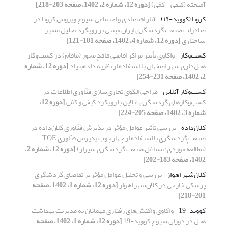
آمیخته (کیفی - کمّی)
[دوره 12، شماره 2، 1402، صفحه 203-218]
کرونا (کووید-۱۹)
آثار اقتصادی و اجتماعی شیوع ویروس کرونا در
صادرات صنعت گردشگری ایران مبتنی بر رویکرد تحلیل مسیر
ساختاری
[دوره 12، شماره 4، 1402، صفحه 101-121]
کسب‌وکار
واکاوی تأثیر مراکز اقامتی فاقد مجوز (مافام) در کسب‌وکار
هتل‌داری شهر اصفهان با استفاده از نظریهٔ داده‌بنیاد
[دوره 12، شماره
2، 1402، صفحه 231-254]
کسب‌وکار آنلاین
طراحی الگوی تجاری‌سازی فنّاوری اطلاعات در
کسب‌وکارهای گردشگری آنلاین با رویکرد کیفی و کمّی
[دوره 12،
شماره 3، 1402، صفحه 205-224]
کلان‌داده
بررسی تأثیر عوامل مؤثر در پذیرش فنّاوری کلان‌داده در
صنعت گردشگری با استفاده از چهارچوب پذیرش فنّاوری TOE
(مطالعهٔ موردی: مشاغل صنعت گردشگری شیراز)
[دوره 12، شماره 2،
1402، صفحه 183-202]
کلان‌شهر اهواز
بررسی و تحلیل عوامل مؤثر بر تقاضای گردشگری
پزشکی خارجی در کلان‌شهر اهواز
[دوره 12، شماره 1، 1402، صفحه
201-218]
کووید-19
واکاوی واکنش‌های رفتاری مهمانان به مدیریت بهداشت
هتل در دوران شیوع کووید-19
[دوره 12، شماره 1، 1402، صفحه