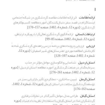
ا
ارائهٔ اطلاعات
اثر ارائهٔ اطلاعات مقاصد گردشگری در شبکهٔ اجتماعی
اینستاگرام در قصد سفر دنبال‌کنندگان (موردمطالعه: کسب‌وکارهای
گردشگری)
[دوره 12، شماره 4، 1402، صفحه 157-170]
ارتباطات انسانی‌
ارائهٔ الگوی گردشگری تعالی‌گرا با رویکرد ارتباطی
[دوره 12، شماره 4، 1402، صفحه 85-99]
ارزیابی
ارزیابی دروندادهای برنامهٔ درسی راهنمای گردشگری شاخهٔ
کاردانش (مطالعهٔ موردی: هنرستان‌های شهر اصفهان)
[دوره 12،
شماره 1، 1402، صفحه 107-126]
استان اردبیل
شناسایی و الگوسازی عوامل مؤثر در جذب
سرمایه‌گذار در صنعت گردشگری (مورد مطالعه: استان اردبیل)
[دوره
12، شماره 1، 1402، صفحه 261-276]
استان کرمان
تبیین ساختاری - عملکردی تأثیر بازاریابی سبز در
توسعهٔ گردشگری سلامت در استان کرمان
[دوره 12، شماره 1، 1402،
صفحه 163-176]
استان گیلان
طراحی مدل عوامل تأثیرگذار در تمایلات رفتاری
گردشگران غذا در استان گیلان با استفاده از نظریهٔ داده‌بنیاد
[دوره