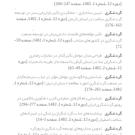
[دوره 12، شماره 1، 1402، صفحه 247-260]
گردشگری
تبیین ساختاری - عملکردی تأثیر بازاریابی سبز در توسعهٔ
گردشگری سلامت در استان کرمان
[دوره 12، شماره 1، 1402، صفحه
163-176]
گردشگری
تأثیر مؤلفه‌های اقتصاد دانش‌بنیان در توسعهٔ صنعت
گردشگری در کشورهای منتخب
[دوره 12، شماره 1، 1402، صفحه 59-
72]
گردشگری
طراحی مدل عوامل تأثیرگذار در تمایلات رفتاری
گردشگران غذا در استان گیلان با استفاده از نظریهٔ داده‌بنیاد
[دوره
12، شماره 2، 1402، صفحه 49-65]
گردشگری
شناسایی و الگوسازی عوامل مؤثر در جذب سرمایه‌گذار
در صنعت گردشگری (مورد مطالعه: استان اردبیل)
[دوره 12، شماره 1،
1402، صفحه 261-276]
گردشگری
شناسایی راهکارهای عملیاتی کاربرد فنّاوری بلاکچین در
رونق گردشگری ایران
[دوره 12، شماره 1، 1402، صفحه 277-294]
گردشگری
پیشایندهای جذب گردشگران پزشکی در شهرک‌های
سلامت اصفهان
[دوره 12، شماره 2، 1402، صفحه 1-14]
گردشگری
تدوین سناریوهای توسعهٔ گردشگری با رویکرد
آینده‌پژوهی (نمونهٔ موردی: شهرستان خرم‌آباد)
[دوره 12، شماره 1،