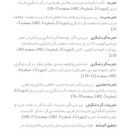
تجربه
تأثیر انگیزه و تجربه در واکنش هیجانی در گردشگری تاریک
ایران
[دوره 12، شماره 4، 1402، صفحه 15-28]
تجربهٔ برند
بررسی پیشران‌ها و ستاده‌های اصالت برند مقصد: مطالعهٔ
ایران به‌منزلهٔ مقصد گردشگری
[دوره 12، شماره 1، 1402، صفحه 1-
24]
تجربهٔ گردشگری
بررسی تأثیر توسعهٔ گردشگری پزشکی در عصر
اپیدمی کووید-۱۹ در بازدید مجدد مقصد گردشگری با استفاده از
رویکرد آمیخته (کیفی - کمّی)
[دوره 12، شماره 2، 1402، صفحه 203-
218]
تجربهٔ گردشگری
شناسایی و اولویت‌بندی عوامل مؤثر در گردشگری
خلاق )نمونهٔ موردی: هورامان استان کردستان)
[دوره 12، شماره 4،
1402، صفحه 122-139]
تجربهٔ مشتری
بررسی تأثیر تجربهٔ‌ حسی، عاطفی، رفتاری و ذهنی
برنیات رفتاری مشتریان در صنعت گردشگری در شهر تهران
[دوره 12،
شماره 3، 1402، صفحه 59-76]
تجربیات گردشگران
بررسی تأثیر تجربیات گردشگر در قصد خرید و
به‌اشتراک‌گذاری تجربیات از طریق رضایتمندی گردشگر: کاربست
نظریهٔ اقتصاد تجربه
[دوره 12، شماره 3، 1402، صفحه 172-188]
تحقیق آمیخته
طراحی و اعتبارسنجی مدل بازاریابی الکترونیک در