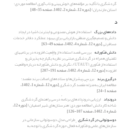
گردشگری با تأکید بر مؤلفه‌های خوش‌بینی و تاب‌آوری (مطالعهٔ موردی:
استان مازندران)
[دوره 12، شماره 2، 1402، صفحه 35-48]
د
داده‌های بزرگ
استفاده از هوش مصنوعی و اینترنت اشیا در ایجاد
دانش و تصمیم‌گیری منطقی بازاریابی برای بهبود عملکرد دفاتر خدمات
مسافرتی
[دوره 12، شماره 4، 1402، صفحه 49-63]
دانش فنّاورانه
بررسی قصد استفاده از واقعیت افزوده در برنامه‏های
تلفن‏های همراه در گردشگری مبتنی بر ‌نظریهٔ یکپارچه پذیرش و
استفاده از فنّاوری (UTAUT)، نگرش و دانش فنّاورانه دربارهٔ واقعیت
افزوده
[دوره 12، شماره 4، 1402، صفحه 191-207]
درگیری برند
بررسی پیشران‌ها و ستاده‌های اصالت برند مقصد:
مطالعهٔ ایران به‌منزلهٔ مقصد گردشگری
[دوره 12، شماره 1، 1402،
صفحه 1-24]
درونداد
ارزیابی دروندادهای برنامهٔ درسی راهنمای گردشگری
شاخهٔ کاردانش (مطالعهٔ موردی: هنرستان‌های شهر اصفهان)
[دوره 12،
شماره 1، 1402، صفحه 107-126]
دوسوتوانی در گردشگری
طراحی مدل دوسوتوانی سازمانی در
سازمان‌های علمی و فنّاورانهٔ فعال حوزهٔ گردشگری با توجه به