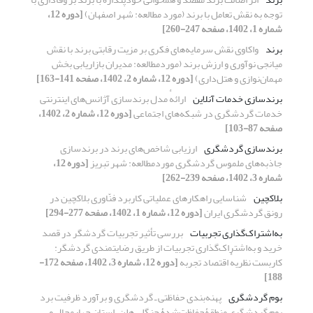
توجه به نقش تعامل با برند (مورد مطالعه: شهر اصفهان)
[دوره 12،
شماره 1، 1402، صفحه 247-260]
برند
واکاوی نقش سرمایه‌های فکری بر مزیت رقابتی برند با نقش
میانجی نوآوری و ارزش برند (موردمطالعه: مدیران بازاریابی بخش
مهمان‌نوازی و هتل‌داری)
[دوره 12، شماره 2، 1402، صفحه 141-163]
برندسازی خدمات آنلاین
ارائهٔ مدل برندسازی آژانس‌های اینترنتی
خدمات گردشگری در شبکه‌های اجتماعی
[دوره 12، شماره 2، 1402،
صفحه 87-103]
برندسازی گردشگری
ارزیابی شاخص‌های برند در برندسازی
جاذبه‌های ملموس گردشگری موردمطالعه: شهر تبریز
[دوره 12،
شماره 3، 1402، صفحه 239-262]
بلاکچین
شناسایی راهکارهای عملیاتی کاربرد فنّاوری بلاکچین در
رونق گردشگری ایران
[دوره 12، شماره 1، 1402، صفحه 277-294]
به‌اشتراک‌گذاری تجربیات
بررسی تأثیر تجربیات گردشگر در قصد
خرید و به‌اشتراک‌گذاری تجربیات از طریق رضایتمندی گردشگر:
کاربست نظریهٔ اقتصاد تجربه
[دوره 12، شماره 3، 1402، صفحه 172-
188]
بوم گردشگری
پهنه‌بندی حفاظتی ـ گردشگری و برآورد ظرفیت برد
بوم گردشگری منطقۀحفاظت‌شدۀ جنگلی هلن، استان چهارمحال و