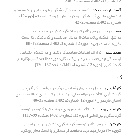
12، شماره 3، 1402، صفحه 225-238]
قصد بازدید مجدد
کیفیت مقصد گردشگری، هویت‌یابی برند مقصد و
نیت‌های رفتاری گردشگر: رویکرد روش پژوهش آمیخته
[دوره 12،
شماره 1، 1402، صفحه 25-42]
قصد خرید
بررسی تأثیر تجربیات گردشگر در قصد خرید و
به‌اشتراک‌گذاری تجربیات از طریق رضایتمندی گردشگر: کاربست
نظریهٔ اقتصاد تجربه
[دوره 12، شماره 3، 1402، صفحه 172-188]
قصد سفر
اثر ارائهٔ اطلاعات مقاصد گردشگری در شبکهٔ اجتماعی
اینستاگرام در قصد سفر دنبال‌کنندگان (موردمطالعه: کسب‌وکارهای
گردشگری)
[دوره 12، شماره 4، 1402، صفحه 157-170]
ک
کارآفرینی
تحلیل ابعاد روان‌شناختی مؤثر در موفقیت کارآفرینان
گردشگری با تأکید بر مؤلفه‌های خوش‌بینی و تاب‌آوری (مطالعهٔ موردی:
استان مازندران)
[دوره 12، شماره 2، 1402، صفحه 35-48]
کارآفرینی و فرصت
تأثیر شاخص‌های خوشبختی لگاتوم در توسعهٔ
گردشگری بین‌المللی
[دوره 12، شماره 3، 1402، صفحه 99-117]
کارکنان
بررسی تأثیر توسعهٔ گردشگری پزشکی در عصر اپیدمی
کووید-۱۹ در بازدید مجدد مقصد گردشگری با استفاده از رویکرد