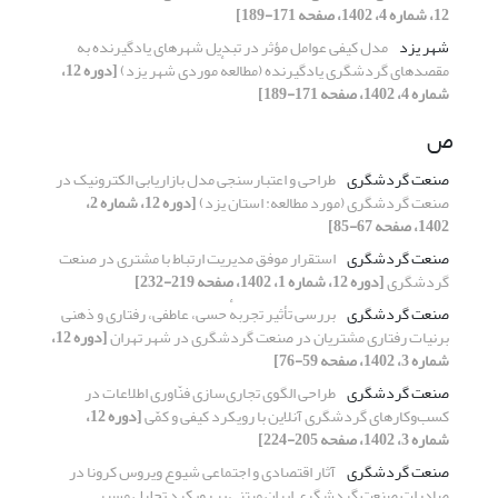
12، شماره 4، 1402، صفحه 171-189]
شهر یزد
مدل کیفی عوامل مؤثر در تبدیل شهرهای یادگیرنده به
مقصدهای گردشگری یادگیرنده (مطالعهٔ موردی شهر یزد)
[دوره 12،
شماره 4، 1402، صفحه 171-189]
ص
صنعت گردشگری
طراحی و اعتبارسنجی مدل بازاریابی الکترونیک در
صنعت گردشگری (مورد مطالعه: استان یزد)
[دوره 12، شماره 2،
1402، صفحه 67-85]
صنعت گردشگری
استقرار موفق مدیریت ارتباط با مشتری در صنعت
گردشگری
[دوره 12، شماره 1، 1402، صفحه 219-232]
صنعت گردشگری
بررسی تأثیر تجربهٔ‌ حسی، عاطفی، رفتاری و ذهنی
برنیات رفتاری مشتریان در صنعت گردشگری در شهر تهران
[دوره 12،
شماره 3، 1402، صفحه 59-76]
صنعت گردشگری
طراحی الگوی تجاری‌سازی فنّاوری اطلاعات در
کسب‌وکارهای گردشگری آنلاین با رویکرد کیفی و کمّی
[دوره 12،
شماره 3، 1402، صفحه 205-224]
صنعت گردشگری
آثار اقتصادی و اجتماعی شیوع ویروس کرونا در
صادرات صنعت گردشگری ایران مبتنی بر رویکرد تحلیل مسیر