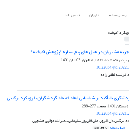
ارسال مقاله
داوران
تماس با ما
ویکرد آمیخته
جربه مشتریان در هتل های پنج ستاره "پژوهش آمیخته"
ر، پذیرفته شده، انتشار آنلاین از
03 آبان 1401
10.22034/jtd.2022
 فرشته لطفی زاده
شگری با تأکید بر شناسایی ابعاد اعتماد گردشگران با رویکرد ترکیبی
277-288
10.22034/jtd.2021
، نرگس دل افروز، علی قلی‌پور سلیمانی، نصرالله مولایی هشجین
اصل مقاله
541.39 K