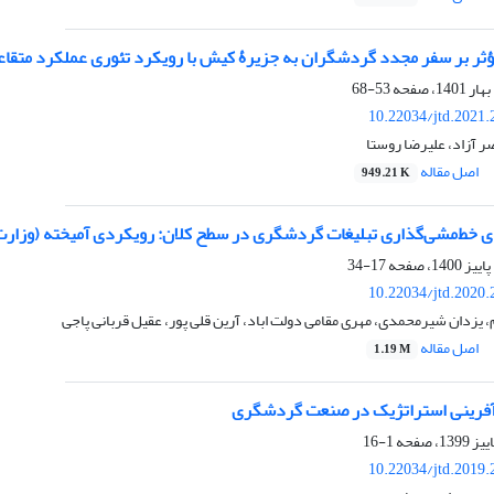
ثر بر سفر مجدد گردشگران به جزیرۀ کیش با رویکرد تئوری عملکرد متقا
53-68
10.22034/jtd.2021
ر آزاد، علیرضا روستا
اصل مقاله
949.21 K
ی خط‌مشی‌گذاری تبلیغات گردشگری در سطح کلان: رویکردی آمیخته (وزارت
17-34
10.22034/jtd.2020
یزدان شیرمحمدی، مهری مقامی دولت اباد، آرین قلی پور، عقیل قربانی پاجی
اصل مقاله
1.19 M
آفرینی استراتژیک در صنعت گردشگری
1-16
10.22034/jtd.2019