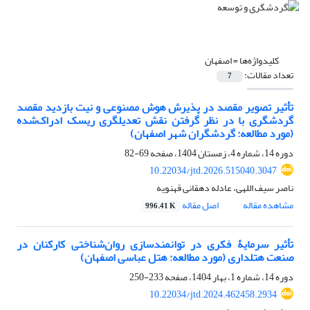
کلیدواژه‌ها =
اصفهان
تعداد مقالات:
7
تأثیر تصویر مقصد در پذیرش هوش ‌مصنوعی و نیت بازدید مقصد
گردشگری با در نظر گرفتن نقش تعدیلگری ریسک ادراک‌شده
(مورد مطالعه: گردشگران شهر اصفهان)
دوره 14، شماره 4، زمستان 1404، صفحه
69-82
10.22034/jtd.2026.515040.3047
ناصر سیف اللهی، عادله دهقانی قهنویه
مشاهده مقاله
اصل مقاله
996.41 K
تأثیر سرمایۀ فکری در توانمندسازی روان‌شناختی کارکنان در
صنعت هتلداری (مورد مطالعه: هتل عباسی اصفهان)
دوره 14، شماره 1، بهار 1404، صفحه
233-250
10.22034/jtd.2024.462458.2934