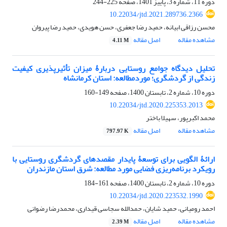
دوره 11، شماره 3، پاییز 1401، صفحه
225-244
10.22034/jtd.2021.289736.2366
محسن رزاقی ابیانه، حمید رضا جعفری، حسن هویدی، حمید رضا پیروان
مشاهده مقاله
اصل مقاله
4.11 M
تحلیل دیدگاه جوامع روستایی دربارۀ میزان تأثیرپذیری کیفیت
زندگی از گردشگری؛ موردمطالعه: استان کرمانشاه
دوره 10، شماره 2، تابستان 1400، صفحه
149-160
10.22034/jtd.2020.225353.2013
محمد اکبرپور، سهیلا باختر
مشاهده مقاله
اصل مقاله
797.97 K
ارائۀ الگویی برای توسعۀ پایدار مقصدهای گردشگری روستایی با
رویکرد برنامه‌ریزی فضایی مورد مطالعه: شرق استان مازندران
دوره 10، شماره 2، تابستان 1400، صفحه
161-184
10.22034/jtd.2020.223532.1990
احمد رومیانی، حمید شایان، حمدالله سجاسی قیداری، محمدرضا رضوانی
مشاهده مقاله
اصل مقاله
2.39 M