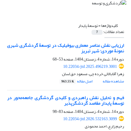
کلیدواژه‌ها =
توسعۀ پایدار
تعداد مقالات:
7
ارزیابی نقش عناصر معماری بیوفیلیک در توسعۀ گردشگری شهری
نمونۀ موردی: شهر تبریز
دوره 14، شماره 4، زمستان 1404، صفحه
53-68
10.22034/jtd.2025.496219.3001
زهرا آقابالائی خرده چی، مسعود حق لسان
مشاهده مقاله
اصل مقاله
963.55 K
فهم و تحلیل نقش راهبردی و کلیدی گردشگری جامعه‌محور در
توسعۀ پایدار مقاصد گردشگرپذیر
دوره 14، شماره 4، زمستان 1404، صفحه
83-98
10.22034/jtd.2026.532163.3099
رحیم زارع، احمد محمودی