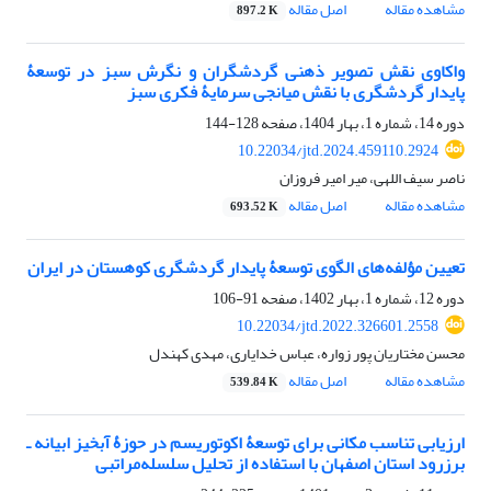
مشاهده مقاله
اصل مقاله
897.2 K
واکاوی نقش تصویر ذهنی گردشگران و نگرش سبز در توسعۀ
پایدار گردشگری با نقش میانجی سرمایۀ فکری سبز
دوره 14، شماره 1، بهار 1404، صفحه
128-144
10.22034/jtd.2024.459110.2924
ناصر سیف اللهی، میر امیر فروزان
مشاهده مقاله
اصل مقاله
693.52 K
تعیین مؤلفه‌های الگوی توسعۀ پایدار گردشگری کوهستان در ایران
دوره 12، شماره 1، بهار 1402، صفحه
91-106
10.22034/jtd.2022.326601.2558
محسن مختاریان پور زواره، عباس خدایاری، مهدی کهندل
مشاهده مقاله
اصل مقاله
539.84 K
ارزیابی تناسب مکانی برای توسعۀ اکوتوریسم در حوزۀ آبخیز ابیانه ـ
برزرود استان اصفهان با استفاده از تحلیل سلسله‏‌مراتبی