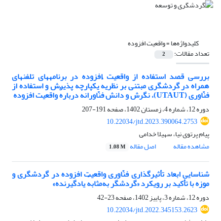
کلیدواژه‌ها =
واقعیت افزوده
تعداد مقالات:
2
بررسی قصد استفاده از واقعیت افزوده در برنامه‏های تلفن‏های
همراه در گردشگری مبتنی بر ‌نظریهٔ یکپارچه پذیرش و استفاده از
فنّاوری (UTAUT)، نگرش و دانش فنّاورانه دربارهٔ واقعیت افزوده
دوره 12، شماره 4، زمستان 1402، صفحه
191-207
10.22034/jtd.2023.390064.2753
پیام پرتوی نیا، سهیلا خدامی
مشاهده مقاله
اصل مقاله
1.08 M
شناسایی ابعاد تأثیرگذاری فنّاوری واقعیت افزوده در گردشگری و
موزه با تأکید بر رویکرد «گردشگر به‌مثابهٔ یادگیرنده»
دوره 12، شماره 3، پاییز 1402، صفحه
23-42
10.22034/jtd.2022.345153.2623