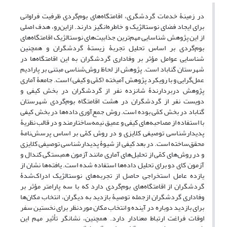
در زمینۀ خدمات گردشگری، اقامتگاه
های بوم‌گرد‌ی ظرفیت فراوانی
برای ایجاد فضای نوستالژیک و خاطره
انگیز دارند. ازاین‌رو، هدف اصلی
از این پژوهش شناسایی مهم
ترین جذابیت
های نوستالژیک اقامتگاه
های
بوم‌گرد‌ی بر اساس تحلیل تجربۀ زیستۀ گردشگران و همچنین
شناسایی عوامل مؤثر بر وفاداری گردشگران به این اقامتگاه
ها در
شهرستان گناباد است. پژوهش از لحاظ روش‌شناسی مبتنی بر پارادیم
عمل‌گرایی و با رویکرد پژوهش آمیخته (کمّی و کیفی) است. جامعۀ آماری
پژوهش دربردارندۀ شانزده نفر از گردشگران در بخش کیفی و
دویست نفر از گردشگران در هشت اقامتگاه بوم‌گرد‌ی شهرستان
گناباد در بخش کمّی بوده است.
روش جمع‌آوری داده
ها در بخش کیفی
با استفاده از مصاحبه
های کیفی و عمیق نیمه‌ساختارمند و در قالب نظریۀ
پدیدارشناسی توصیفی کلایزی و در روش کمّی بر اساس پرسش‌نامۀ
محقق‌ساخته است.
در بعد کیفی از شیوۀ
پدیدارشناسی توصیفی کلایزی
و در روش
های کمّی از تحلیل
های آماری مانند آزمون همبستگی کندال و
آزمون کای دو برای تحلیل داده‌ها ‌استفاده شده است. یافته‌ها نشان از
یازده عامل استخراجی حاصل از تجربه
های نوستالژیک ادراک‌شدۀ
گردشگران از اقامتگاه
های بوم‌گرد‌ی دارد که با سه پارامتر ‌مؤثر‌ بر
وفاداری گردشگران ازجمله توصیۀ بازدید به دیگران، انتخاب مکان
ها
برای بازدید دوباره در آینده و انتخاب مکان موردنظر برای نخستین سفر
اوقات فراغت ارتباط معنادار دارد. همچنین، نشانگر ‌تأثیر‌ مهم این