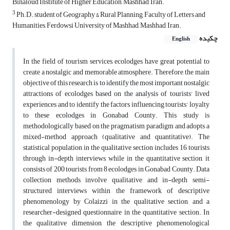
Binaloud Institute of Higher Education, Mashhad, Iran.
3
Ph.D. student of Geography & Rural Planning, Faculty of Letters and
Humanities, Ferdowsi University of Mashhad, Mashhad, Iran.
چکیده
English
In the field of tourism services,
ecolodges
have great potential to
create a nostalgic and memorable atmosphere. Therefore, the main
objective of this research is to identify the most important nostalgic
attractions of ecolodges based on the analysis of tourists' lived
experiences and to identify the factors influencing tourists' loyalty
to these ecolodges in Gonabad County. This study is
methodologically based on the pragmatism paradigm and adopts a
mixed-method approach (qualitative and quantitative). The
statistical population in the qualitative section includes 16 tourists
through in-depth interviews, while in the quantitative section, it
consists of 200 tourists from 8 ecolodges in Gonabad County. Data
collection methods involve qualitative and in-depth semi-
structured interviews within the framework of descriptive
phenomenology by Colaizzi in the qualitative section, and a
researcher-designed questionnaire in the quantitative section. In
the qualitative dimension, the descriptive phenomenological