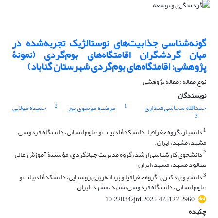
گونه‌شناسی جذابیت
های نوستالژیک تجربه‌شده در
میان گردشگران اقامتگاه
های بوم‌گرد‌ی
(نمونۀ
پژوهشی: اقامتگاه
های بوم‌گرد‌ی شهرستان گناباد)
نوع مقاله : مقاله پژوهشی
نویسندگان
2
1
حمدالله سجاسی قیداری
مرضیه موسوی پور
حمیده مولایی
3
1
دانشیار، گروه جغرافیا، دانشکدۀ ادبیات و علوم انسانی، دانشگاه فردوسی
مشهد، مشهد، ایران.
2
دانشجوی کارشناسی ارشد، گروه مدیریت جهانگردی، مؤسسۀ آموزش عالی
بینالود مشهد، مشهد، ایران
3
دانشجوی دکتری، گروه جغرافیا و برنامه‌ریزی روستایی، دانشکدۀ ادبیات و
علوم انسانی، دانشگاه فردوسی مشهد، مشهد، ایران.
10.22034/jtd.2025.475127.2960
چکیده