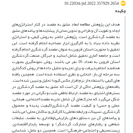
10.22034/jtd.2022.357929.2654
چکیده
هدف این پژوهش مطالعه ابعاد عشق به مقصد در کنار استراتژی‌های
ایجاد و تقویت آن و طراحی و تدوین مدلی از پیشایندها و پیامدهای عشق
به مقصد گردشگری است. پژوهش حاضر به روش کیفی، و استراتژی
نظریه داده بنیاد با به کارگیری ابزار مصاحبه انجام گرفته است. این
تحقیق با محوریت استان قزوین به عنوان مقصد گردشگری انجام گرفته
است و جامعه آماری تحقیق شامل اساتید و خبرگان صنعت گردشگری
استان قزوین به تعداد 16 نفر می باشند. روش نمونه‌گیری بصورت
هدفمند انجام پذیرفت و برای تجزیه و تحلیل داده ها از روش کدگذاری
سه مرحله ای باز، انتخابی و نظری استفاده شده است. همچنین یافته
های کیفی با استفاده از نرم افزار مکس کیودا تحلیل و تبیین شده است.
یافته‌های پژوهش حاکی از آن است که عشق به مقصد گردشگری در
بسترهای اشتیاق به مقصد، ارتباط عاطفی مثبت و نگرانی در مورد مقصد
شکل می‌گیرد که محرک‌های آن شامل تجربه مقصد(اجتماعی، هیجانی،
عملی و حسی) و کیفیت مقصد گردشگری(کیفیت پدیده و محصول
گردشگری، تسهیلات و رابطه تعاملی با کارکنان و ساکنان محلی) می باشد
و پیامدهای آن نیز دستاوردهای بازاریابی(وفاداری به مقصد، تبلیغات
شفاهی و رفتارهای مشارکت ‌گردشگر) و توسعه پایدار(اقتصادی،
زیست‌محیطی و اجتماعی-فرهنگی) است. همچنین دو عامل: شناسایی