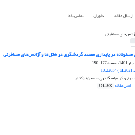
ارسال مقاله
داوران
تماس با ما
ژانس‏‌های مسافرتی
ئولانه در پایداری مقصد گردشگری در هتل‏‌ها و آژانس‏‌های مسافرتی
177-190
10.22034/jtd.2021
صرتی، کریم اسگندری، حسین نازکتبار
اصل مقاله
804.19 K