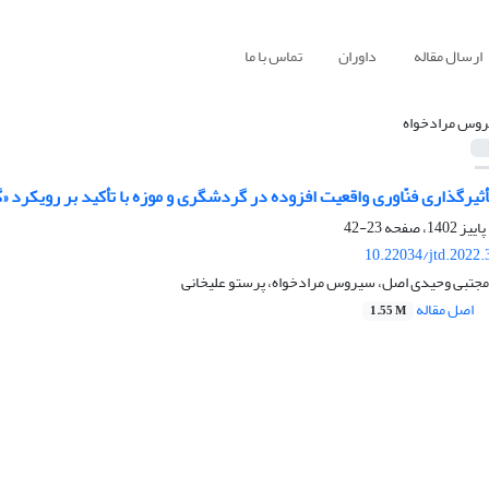
ارسال مقاله
داوران
تماس با ما
وس مرادخواه
أثیرگذاری فنّاوری واقعیت افزوده در گردشگری و موزه با تأکید بر رویکرد «گ
23-42
10.22034/jtd.2022
جتبی وحیدی اصل، سیروس مرادخواه، پرستو علیخانی
اصل مقاله
1.55 M