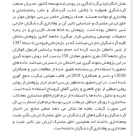
نقش انکارناپذیرگردشگری در روندرشدتوسعه کشور، مدیران صنعت
گردشگری همواره با چالش جذب گردشگر و جلب رضایتمندی و
وفاداری او مواجه هستند. هدف پژوهش حاضر بررسی عوامل موثر بر
خلق ارزش مشترک و شناسایی تاثیر آن بر وفاداری گردشگران خارجی
شهر دامغان بوده است. پژوهش به لحاظ هدف کاربردی و در زمره
تحقیقات توصیفی پیمایشی قرار میگیرد.جامعه آماری پژوهش،شامل
کلیه گردشگران خارجی میباشد که در بازه زمانی فرودین تا دیماه 1397
از شهر دامغان بازدید کرده اند.حجم نمونه براساس فرمول کوکران
برای جامعه247 نفری تحقیق معادل 150 بدست آمد.روش نمونه گیری
در این پژوهش نمونه گیری غیر احتمالی در دسترس میباشد.داده های
تحقیق با استفاده از پرسشنامه تلفیق شده از مطالعات مرز و همکاران
(2018) و باسر و همکاران( 2018)در قالب مقیاس لیکرت جمع آوری
شده است. در این تحقیق به منظور بررسی اعتبار ابزار پژوهش از روش
روایی منطقی از نوع ظاهری و پایایی آلفای کرونباخ استفاده شده است.
تجزیه ‌و تحلیل داده ها با استفاده از نرم افزارspssو مدلسازی معادلات
ساختاری با رویکر حداقل مربعات جزیی توسط نرم افزار اسمارت پی ال
اس صورت گرفت. یافته ها نشان می دهد متغیر منابع در اختیار
گردشگران و انگیزه های گردشگران بر خلق مشترک ارزش تأثیر مثبت
ومعناداری داشته اند.همچنین خلق مشترک ارزش نیز تاثیر مثبت و
معناداری بر وفاداری گردشگران داشته است.