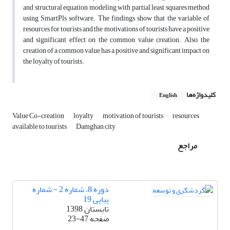
and structural equation modeling with partial least squares method
using SmartPls software. The findings show that the variable of
resources for tourists and the motivations of tourists have a positive
and significant effect on the common value creation. Also, the
creation of a common value has a positive and significant impact on
the loyalty of tourists.
کلیدواژه‌ها
English
Value Co-creation
loyalty
motivation of tourists
resources
available to tourists
Damghan city
مراجع
دوره 8، شماره 2 - شماره
پیاپی 19
تابستان 1398
صفحه
23-47