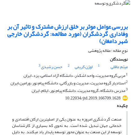
بررسی عوامل موثر بر خلق ارزش مشترک و تاثیر آن بر
وفاداری گردشگران (مورد مطالعه: گردشگران خارجی
شهر دامغان)
نوع مقاله : مقاله پژوهشی
نویسندگان
3
2
1
میثم عاقلی
اوژن کریمی
حسن رشیدی
1
مربی گروه مدیریت، واحد اشکذر، دانشگاه آزاد اسلامی، یزد، ایران
2
استادیار گروه مدیریت، مدیریت و بازرگانی، دانشگاه پیام نور، ورامین،ایران
3
مدرس دانشگاه، گروه مدیریت، دانشگاه پیام نور، ایلام، ایران
10.22034/jtd.2019.166709.1628
چکیده
صنعت گردشگری امروزه به عنوان یکی از اصلیترین ارکان اقتصادی و
خدماتی جهان تبدیل شده است. به نحوی که بسیاری از کارشناسان
توسعه از این صنعت به عنوان محور توسعه پایدار یاد میکنند. به دلیل