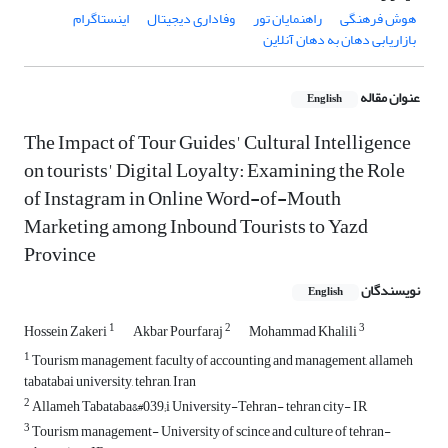
هوش فرهنگی
راهنمایان تور
وفاداری دیجیتال
اینستاگرام
بازاریابی دهان به دهان آنلاین
عنوان مقاله
English
The Impact of Tour Guides' Cultural Intelligence
on tourists' Digital Loyalty: Examining the Role
of Instagram in Online Word-of-Mouth
Marketing among Inbound Tourists to Yazd
Province
نویسندگان
English
1
2
3
Hossein Zakeri
Akbar Pourfaraj
Mohammad Khalili
1
Tourism management, faculty of accounting and management, allameh
tabatabai university, tehran, Iran
2
Allameh Tabataba&#039;i University-Tehran- tehran city- IR
3
Tourism management- University of scince and culture of tehran-