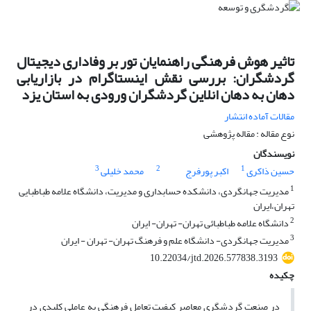
تاثیر هوش فرهنگی راهنمایان تور بر وفاداری دیجیتال
گردشگران: بررسی نقش اینستاگرام در بازاریابی
دهان به دهان انلاین گردشگران ورودی به استان یزد
مقالات آماده انتشار
نوع مقاله : مقاله پژوهشی
نویسندگان
3
2
1
حسین ذاکری
اکبر پورفرج
محمد خلیلی
1
مدیریت جهانگردی، دانشکده حسابداری و مدیریت، دانشگاه علامه طباطبایی
تهران،ایران
2
دانشگاه علامه طباطبائی تهران- تهران- ایران
3
مدیریت جهانگردی- دانشگاه علم و فرهنگ تهران- تهران - ایران
10.22034/jtd.2026.577838.3193
چکیده
در صنعت گردشگری معاصر کیفیت تعامل فرهنگی به عاملی کلیدی در