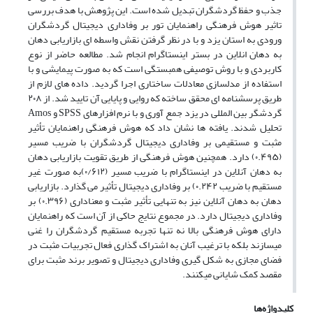
جذب و حفظ گردشگران تبدیل شده است. این پژوهش با هدف بررسی
تاثیر هوش فرهنگی راهنمایان تور بر وفاداری دیجیتال گردشگران
ورودی به استان یزد و با در نظر گرفتن نقش واسطه ای بازاریابی دهان
به دهان انلاین در بستر اینستاگرام انجام شد. مطالعه حاضر از نوع
کاربردی و با روش توصیفی همبستگی است که به صورت پیمایشی و با
استفاده از مدلسازی معادلات ساختاری اجرا گردید. داده های لازم از
طریق پرسشنامه ای محقق ساخته که روایی و پایایی آن تایید شد. از ۲۰۸
گردشگر بین المللی در یزد جمع آوری و با نرم افزارهای SPSS و Amos
تحلیل شدند. یافته ها نشان داد که هوش فرهنگی راهنمایان تأثیر
مثبت و مستقیمی بر وفاداری دیجیتال گردشگران با ضریب مسیر
(۰.۴۹۵) دارد. همچنین هوش فرهنگی از طریق تقویت بازاریابی دهان
به دهان آنلاین در اینستاگرام با ضریب مسیر (۰/۶۱۲)به صورت غیر
مستقیم با ضریب ۰.۲۴۲) بر وفاداری دیجیتال تأثیر می گذارد. بازاریابی
دهان به دهان آنلاین نیز به تنهایی تأثیر مثبت و معناداری (۰.۳۹۶) بر
وفاداری دیجیتال دارد. در مجموع نتایج حاکی از آن است که راهنمایان
دارای هوش فرهنگی بالا نه تنها تجربه مستقیم گردشگران را غنی
میسازند بلکه با ترغیب آنان به اشتراک گذاری فعال تجربیات مثبت در
فضای مجازی به شکل گیری وفاداری دیجیتال و تصویر برند مثبت برای
مقصد کمک شایانی میکنند.
کلیدواژه‌ها