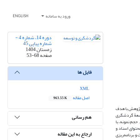
ورود به سامانه
ENGLISH
دوره 14، شماره 4 -
شماره پیاپی 45
زمستان 1404
صفحه
53-68
فایل ها
XML
اصل مقاله
963.55 K
 پژوهش با هدف
توسعۀ گردشگری
هم رسانی
حجم نمونه، با
‌ها از طریق تحلیل محتوای اسناد و
ارجاع به این مقاله
و برنامه‌ریزی