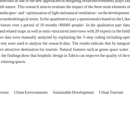
hitecture, as one of the new approaches in designing urban environments, plays a 
ith nature. This research aims to evaluate the impact of the three main elements of
landscapes", and "optimization of light and natural ventilation", on the development 
in methodological terms. In the quantitative part, a questionnaire based on the Like
isitors over a period of 10 months (80,000 people). In the qualitative part, dat
nd related maps, as well as semi-structured interviews with 20 experts in the fie
ive data were manually analyzed by explaining the 3-step coding including open,
est were used to analyze the research data. The results indicate that by integrati
 attractive destination for tourists. Natural features such as green space, water 
o, the findings show that biophilic design in Tabriz can improve the quality of the
d relaxing spaces.
ecture
Urban Environments
Sustainable Development
Urban Tourism