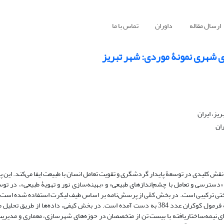
ارسال مقاله
داوران
تماس با ما
 شهری نمونۀ موردی: شهر تبریز
یز، ایران
ران
نقش کلیدی در توسعۀ پایدار گردشگری و تقویت تعامل انسان با طبیعت ایفا می‌کند. این
دسترسی و تعامل با چشم‌اندازهای طبیعی» و «بهینه‌سازی نور و تهویۀ طبیعی»، در 
تی ترکیبی است. در بخش کمّی از پرسش‌نامه بر اساس طیف لیکرت استفاده شده است. 
در نظر گرفتن بازدیدکنندگان در بازۀ زمانی ده‌ماهه (هشتاد هزار نفر)، بر پایۀ فرمول کوکران عدد 384 به دست آمده است. در بخش کیفی، داده
ای نیمه‌ساختاریافته با بیست تن از متخصصان در حوزه‌های شهرسازی، معماری و مدیریت 