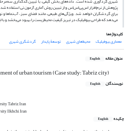
شهری گردآوری شده است. داده‌های بخش کیفی، با تبیین کدگذاری سه‌‌مرحله‌
پژوهش از نرم‌افزار اس‌پی‌اس‌اس و از تبیین روش‌ آماری
آزمون تی استفاده ‌شده
برای گردشگران خواهد شد. ویژگی‌های طبیعی، ‌مانند فضای سبز، آب‌نماها و نور
می‌دهد که طراحی بیوفیلیک در تبریز کیفیت محیط‌زیست را بهبود می‌بخشد و با 
کلیدواژه‌ها
معماری بیوفیلیک
محیط‌های شهری
توسعۀ پایدار
گردشگری شهری
عنوان مقاله
English
pment of urban tourism (Case study: Tabriz city)
نویسندگان
English
ity, Tabriz, Iran
ity, Ilkhchi, Iran
چکیده
English