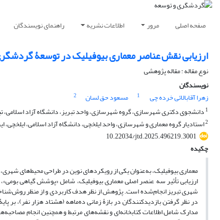
صفحه اصلی
مرور
اطلاعات نشریه
راهنمای نویسندگان
ارزیابی نقش عناصر معماری بیوفیلیک در توسعۀ گردشگری
نوع مقاله : مقاله پژوهشی
نویسندگان
2
1
زهرا آقابالائی خرده چی
مسعود حق لسان
1
دانشجوی دکتری شهرسازی، گروه شهرسازی، واحد تبریز، دانشگاه آزاد اسلامی، تبر
2
استادیار گروه معماری و شهرسازی، واحد ایلخچی، دانشگاه آزاد اسلامی، ایلخچی، ای
10.22034/jtd.2025.496219.3001
چکیده
معماری بیوفیلیک، به‌عنوان یکی از رویکردهای نوین در طراحی محیط‌های شهری، 
ارزیابی تأثیر سه عنصر اصلی معماری بیوفیلیک، شامل «پوشش گیاهی بومی»، «
شهری تبریز انجام‌شده است. پژوهش از نظر هدف کاربردی و از منظر روش‌شناخ
مدارک شامل اطلاعات کتابخانه‌ای و نقشه‌های مرتبط و همچنین انجام مصاحبه‌ه