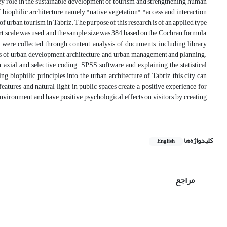
key role in the sustainable development of tourism and strengthening human
 biophilic architecture, namely "native vegetation", "access and interaction
of urban tourism in Tabriz. The purpose of this research is of an applied type
rt scale was used, and the sample size was 384 based on the Cochran formula,
a were collected through content analysis of documents, including library
lds of urban development, architecture, and urban management and planning.
 axial and selective coding. SPSS software and explaining the statistical
ng biophilic principles into the urban architecture of Tabriz, this city can
features and natural light in public spaces create a positive experience for
 environment and have positive psychological effects on visitors by creating
کلیدواژه‌ها
English
مراجع