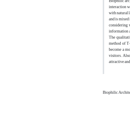
Biophilic arc
interaction w
with natural 
and is mixed 
considering v
information a
The qualitat
method of T-t
become a more
visitors. Als
attractive an
Biophilic Archit