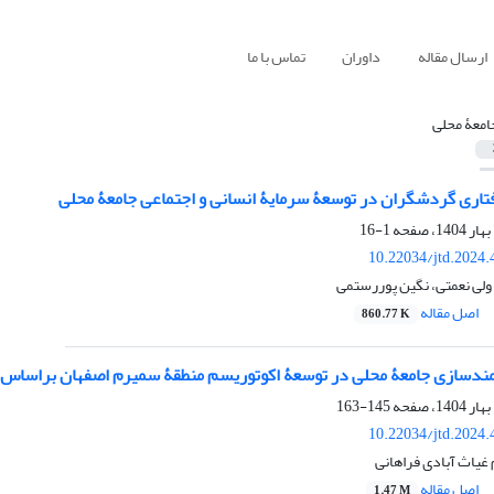
ارسال مقاله
داوران
تماس با ما
امعۀ محلی
تاری گردشگران در توسعۀ سرمایۀ انسانی و اجتماعی جامعۀ محلی
1-16
10.22034/jtd.2024
 ولی نعمتی، نگین پوررستمی
اصل مقاله
860.77 K
نمندسازی جامعۀ محلی در توسعۀ اکوتوریسم منطقۀ سمیرم اصفهان براساس نظ
145-163
10.22034/jtd.2024
غیاث آبادی فراهانی
اصل مقاله
1.47 M