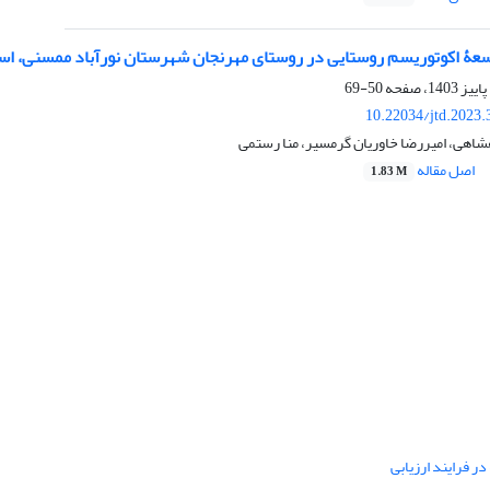
سعۀ اکوتوریسم روستایی در روستای مهرنجان شهرستان نورآباد ممسنی، است
50-69
10.22034/jtd.2023
شاهی، امیررضا خاوریان گرمسیر، منا رستمی
اصل مقاله
1.83 M
ر فرایند ارزیابی