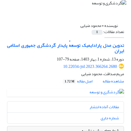
نویسنده =
محمود ضیایی
تعداد مقالات:
1
تدوین مدل پارادایمیک توسعهٔ پایدار گردشگری جمهوری اسلامی
ایران
دوره 13، شماره 1، بهار 1403، صفحه
79-107
10.22034/jtd.2023.366264.2680
مریم صداقت، محمود ضیایی
مشاهده مقاله
اصل مقاله
1.72 M
مقالات آماده انتشار
شماره جاری
شماره‌های پیشین نشریه