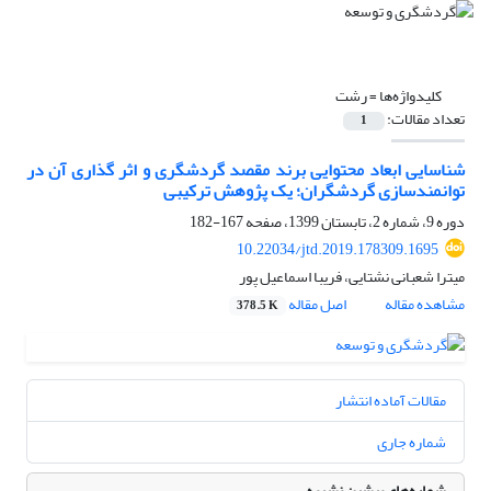
کلیدواژه‌ها =
رشت
تعداد مقالات:
1
شناسایی ابعاد محتوایی برند مقصد گردشگری و اثر گذاری آن در
توانمندسازی گردشگران؛ یک پژوهش ترکیبی
دوره 9، شماره 2، تابستان 1399، صفحه
167-182
10.22034/jtd.2019.178309.1695
میترا شعبانی نشتایی، فریبا اسماعیل پور
مشاهده مقاله
اصل مقاله
378.5 K
مقالات آماده انتشار
شماره جاری
شماره‌های پیشین نشریه