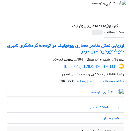
کلیدواژه‌ها =
معماری بیوفیلیک
تعداد مقالات:
1
ارزیابی نقش عناصر معماری بیوفیلیک در توسعۀ گردشگری شهری
نمونۀ موردی: شهر تبریز
دوره 14، شماره 4، زمستان 1404، صفحه
53-68
10.22034/jtd.2025.496219.3001
زهرا آقابالائی خرده چی، مسعود حق لسان
مشاهده مقاله
اصل مقاله
963.55 K
مقالات آماده انتشار
شماره جاری
شماره‌های پیشین نشریه