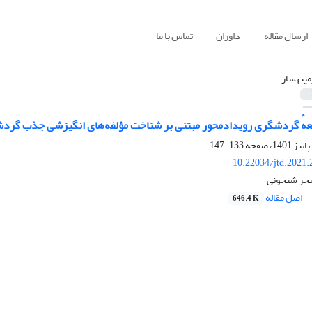
ارسال مقاله
داوران
تماس با ما
مینه‏ساز
وسعهٔ گردشگری رویدادمحور مبتنی بر شناخت مؤلفه‌‏های انگیزشی جذب گرد
133-147
10.22034/jtd.2021
سحر شیخونی
اصل مقاله
646.4 K