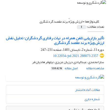
کلیدواژه‌ها =
ارزش ویژهٔ برند مقصد گردشگری
تعداد مقالات:
1
تأثیر بازاریابی تلفن همراه در نیات رفتاری گردشگران: تحلیل نقش
ارزش ویژهٔ برند مقصد گردشگری
دوره 11، شماره 2، تابستان 1401، صفحه
231-247
10.22034/jtd.2021.288073.2357
سارا محمدی، عبدالهادی درزیان عزیزی، نیلوفر هادیان فر
مشاهده مقاله
اصل مقاله
510.62 K
مقالات آماده انتشار
شماره جاری
شماره‌های پیشین نشریه