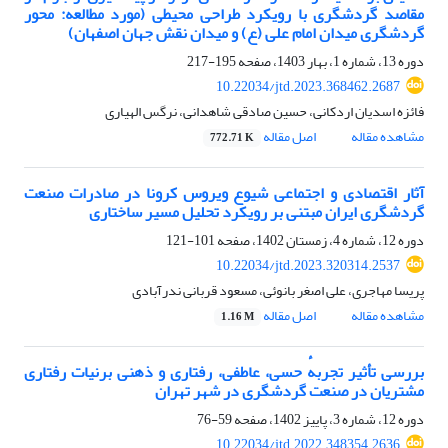
مقاصد گردشگری با رویکرد طراحی محیطی (مورد مطالعه: محور
گردشگری میدان امام علی (ع) و میدان نقش جهان اصفهان)
دوره 13، شماره 1، بهار 1403، صفحه
195-217
10.22034/jtd.2023.368462.2687
فائزه اسدیان اردکانی، حسین صادقی شاهدانی، نرگس الهیاری
مشاهده مقاله
اصل مقاله
772.71 K
آثار اقتصادی و اجتماعی شیوع ویروس کرونا در صادرات صنعت
گردشگری ایران مبتنی بر رویکرد تحلیل مسیر ساختاری
دوره 12، شماره 4، زمستان 1402، صفحه
101-121
10.22034/jtd.2023.320314.2537
پریسا مهاجری، علی اصغر بانوئی، مسعود قربانی ندرآبادی
مشاهده مقاله
اصل مقاله
1.16 M
بررسی تأثیر تجربهٔ‌ حسی، عاطفی، رفتاری و ذهنی برنیات رفتاری
مشتریان در صنعت گردشگری در شهر تهران
دوره 12، شماره 3، پاییز 1402، صفحه
59-76
10.22034/jtd.2022.348354.2636