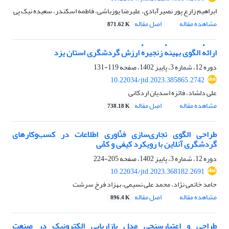
ابراهیم زارع پور نصیرآبادی، علیرضا یوزباشی، فاطمه اسکندر، سعیده نیک پی
مشاهده مقاله
اصل مقاله
871.62 K
ارائهٔ الگوی بهینهٔ زنجیرهٔ ارزش گردشگری استان یزد
دوره 12، شماره 3، پاییز 1402، صفحه
119-131
10.22034/jtd.2023.385865.2742
علی دلشاد، فائزه اسدیان اردکانی
مشاهده مقاله
اصل مقاله
738.18 K
طراحی الگوی تجاری‌سازی فنّاوری اطلاعات در کسب‌وکارهای
گردشگری آنلاین با رویکرد کیفی و کمّی
دوره 12، شماره 3، پاییز 1402، صفحه
205-224
10.22034/jtd.2023.368182.2691
حامد خاتمی نژاد، محمد علی نسیمی، بهزاد فرخ سرشت
مشاهده مقاله
اصل مقاله
896.4 K
طراحی و اعتبارسنجی مدل بازاریابی الکترونیک در صنعت