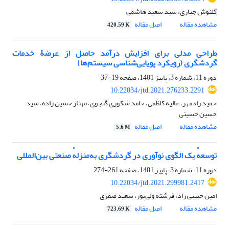
گلنوش جباری، سید سعید هاشمی
مشاهده مقاله
اصل مقاله
420.59 K
طراحی مدلی برای افزایش درآمد حاصل از عرضۀ خدمات
گردشگری (رویکرد پویایی‌شناسی سیستم‌ها)
دوره 11، شماره 3، پاییز 1401، صفحه
19-37
10.22034/jtd.2021.276233.2291
حمید زادمهر، عالیه کاظمی، حامد شکوری گنجوی، مهناز حسین زاده، سید
حسین حسینی
مشاهده مقاله
اصل مقاله
5.6 M
توسعهٔ یک الگوی نوآوری در گردشگری به‌منزلهٔ صنعتی بین‌المللی
دوره 11، شماره 3، پاییز 1401، صفحه
261-274
10.22034/jtd.2021.299981.2417
امین حبیبی راد، فرشته ولی‌پور، سعید صفری
مشاهده مقاله
اصل مقاله
723.69 K