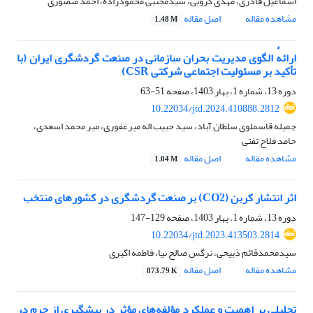
اسماعیل قادری، مهدی کروبی، سیدمجتبی محمودزاده، احمد منصوری
مشاهده مقاله
اصل مقاله
1.48 M
ارائهٔ الگوی مدیریت بحران سازمانی در صنعت گردشگری ایران (با
تأکید بر مسئولیت اجتماعی شرکتی CSR)
دوره 13، شماره 1، بهار 1403، صفحه
51-63
10.22034/jtd.2024.410888.2812
جمیله قاسملوی سلطان آباد، سید حبیب اله میرغفوری، میر محمد اسعدی،
حامد فلاح تفتی
مشاهده مقاله
اصل مقاله
1.04 M
اثر انتشار کربن (CO2) بر صنعت گردشگری در کشورهای منتخب
دوره 13، شماره 1، بهار 1403، صفحه
129-147
10.22034/jtd.2023.413503.2814
سیدمحمدقائم ذبیحی، نرگس صالح نیا، فاطمه اکبری
مشاهده مقاله
اصل مقاله
873.79 K
تحلیلی بر اهمیت و عملکرد مؤلفه‌های مؤثر در پیشگیری از جرم در