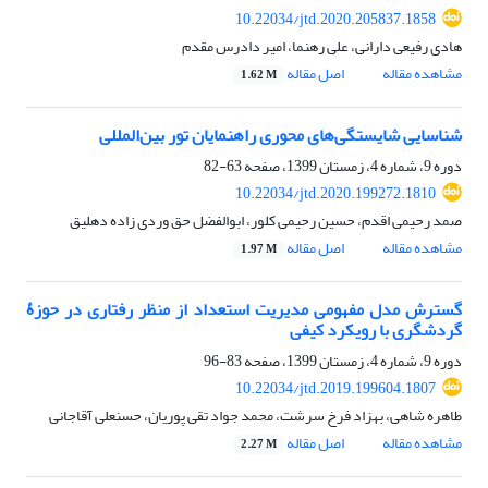
10.22034/jtd.2020.205837.1858
هادی رفیعی دارانی، علی رهنما، امیر دادرس مقدم
مشاهده مقاله
اصل مقاله
1.62 M
شناسایی شایستگی‌های محوری راهنمایان تور بین‌المللی
دوره 9، شماره 4، زمستان 1399، صفحه
63-82
10.22034/jtd.2020.199272.1810
صمد رحیمی اقدم، حسین رحیمی کلور، ابوالفضل حق وردی زاده دهلیق
مشاهده مقاله
اصل مقاله
1.97 M
گسترش مدل مفهومی مدیریت استعداد از منظر رفتاری در حوزۀ
گردشگری با رویکرد کیفی
دوره 9، شماره 4، زمستان 1399، صفحه
83-96
10.22034/jtd.2019.199604.1807
طاهره شاهی، بهزاد فرخ سرشت، محمد جواد تقی پوریان، حسنعلی آقاجانی
مشاهده مقاله
اصل مقاله
2.27 M