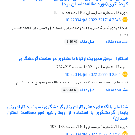
گردشگری (مورد مطالعه: استان یزد)
دوره 12، شماره 2، تابستان 1402، صفحه
67-85
10.22034/jtd.2022.321714.2543
عبدالمهدی شیرشمسی، وحیدرضا میرابی، اسماعیل حسن پور، محمدحسین
رنجبر
مشاهده مقاله
اصل مقاله
1.46 M
استقرار موفق مدیریت ارتباط با مشتری در صنعت گردشگری
دوره 12، شماره 1، بهار 1402، صفحه
219-232
10.22034/jtd.2022.327748.2564
نوید ملایی، سید محمود زنجیرچی، سید حبیب الله میرغفوری، حبیب زارع
مشاهده مقاله
اصل مقاله
570.15 K
شناسایی الگوهای ذهنی کارآفرینان گردشگری نسبت به کارآفرینی
پایدار گردشگری با استفاده از روش کیو (موردمطالعه: استان
همدان)
دوره 11، شماره 4، زمستان 1401، صفحه
185-197
10.22034/jtd.2022.295572.2394