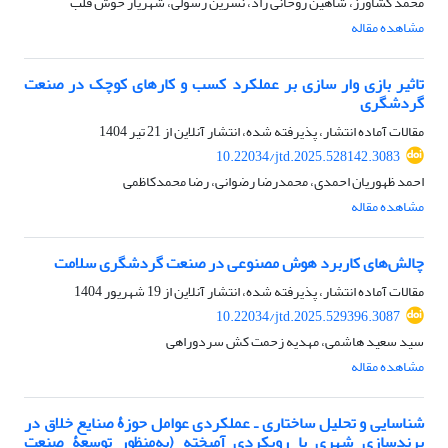
محمد کشاورز، شاهین روحانی راد، نسرین رسولی، شهریار خوش قلب
مشاهده مقاله
تاثیر بازی وار سازی بر عملکرد کسب و کارهای کوچک در صنعت
گردشگری
مقالات آماده انتشار، پذیرفته شده، انتشار آنلاین از
21 تیر 1404
10.22034/jtd.2025.528142.3083
احمد ظهوریان احمدی، محمدرضا رضوانی، رضا محمدکاظمی
مشاهده مقاله
چالش‌های کاربرد هوش مصنوعی در صنعت گردشگری سلامت
مقالات آماده انتشار، پذیرفته شده، انتشار آنلاین از
19 شهریور 1404
10.22034/jtd.2025.529396.3087
سید سعید هاشمی، مهدیه زحمت کش سردوراهی
مشاهده مقاله
شناسایی و تحلیل ساختاری ـ عملکردی عوامل حوزۀ صنایع خلاق در
برندسازی شهری با رویکردی آمیخته (به‌منظور توسعۀ صنعت