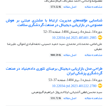
معصومه وحدانی، احمد شعرباف، الهام شعرباف
مشاهده مقاله
اصل مقاله
573.52 K
شناسایی مؤلفه‌های مدیریت ارتباط با مشتری مبتنی بر هوش
مصنوعی در بازاریابی دیجیتال در صنعت گردشگری سلامت
دوره 14، شماره 4، زمستان 1404، صفحه
35-52
10.22034/jtd.2025.485401.2985
على امامى، محمدنادر محمدی، سید حمید حسینی، تحفه قبادی لموکی، علیرضا
عقیقی
مشاهده مقاله
اصل مقاله
900.59 K
طراحی مدل بازاریابی دیجیتال برمبنای تئوری داده‌بنیاد در صنعت
گردشگری پزشکی ایران
دوره 14، شماره 1، بهار 1404، صفحه
37-53
10.22034/jtd.2023.401222.2780
سید محسن لطفی آشتیانی، لیلا اندرواژ، ابراهیم آلبونعیمی
مشاهده مقاله
اصل مقاله
531.72 K