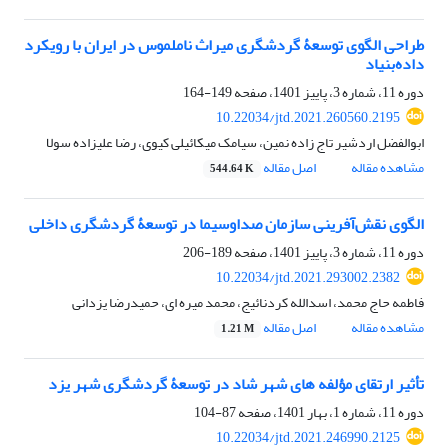
طراحی الگوی توسعۀ گردشگری میراث ناملموس در ایران با رویکرد
داده‌بنیاد
دوره 11، شماره 3، پاییز 1401، صفحه
149-164
10.22034/jtd.2021.260560.2195
ابوالفضل اردشیر تاج زاده نمین، سیامک میکائیلی کیوی، رضا علیزاده سولا
مشاهده مقاله
اصل مقاله
544.64 K
الگوی نقش‌آفرینی سازمان صداوسیما در توسعۀ گردشگری داخلی
دوره 11، شماره 3، پاییز 1401، صفحه
189-206
10.22034/jtd.2021.293002.2382
فاطمه حاج محمد، اسدالله کردنائیج، محمد میره ای، حمیدرضا یزدانی
مشاهده مقاله
اصل مقاله
1.21 M
تأثیر ارتقای مؤلفه‏ های شهر شاد در توسعۀ گردشگری شهر یزد
دوره 11، شماره 1، بهار 1401، صفحه
87-104
10.22034/jtd.2021.246990.2125