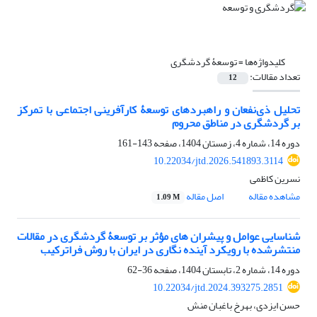
کلیدواژه‌ها =
توسعۀ گردشگری
تعداد مقالات:
12
تحلیل ذی‌نفعان و راهبردهای توسعۀ کارآفرینی اجتماعی با تمرکز
بر گردشگری در مناطق محروم
دوره 14، شماره 4، زمستان 1404، صفحه
143-161
10.22034/jtd.2026.541893.3114
نسرین کاظمی
مشاهده مقاله
اصل مقاله
1.09 M
شناسایی عوامل و پیشران‏ های مؤثر بر توسعۀ گردشگری در مقالات
منتشرشده با رویکرد آینده‏ نگاری در ایران با روش فراترکیب
دوره 14، شماره 2، تابستان 1404، صفحه
36-62
10.22034/jtd.2024.393275.2851
حسن ایزدی، بهرخ باغبان منش