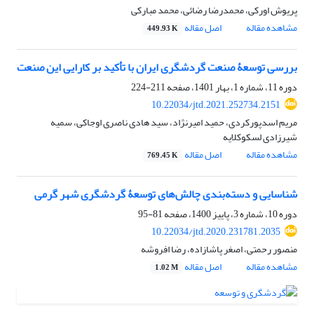
پریوش اورکی، محمدرضا رضائی، محمد مبارکی
مشاهده مقاله
اصل مقاله
449.93 K
بررسی توسعۀ صنعت گردشگری ایران با تأکید بر کارایی این صنعت
دوره 11، شماره 1، بهار 1401، صفحه
211-224
10.22034/jtd.2021.252734.2151
مریم اسدپورکردی، حمید امیرنژاد، سید هادی ناصری اوجاکی، سمیه
شیرزادی لسکوکلایه
مشاهده مقاله
اصل مقاله
769.45 K
شناسایی و دسته‌بندی چالش‌های توسعۀ گردشگری شهر گرمی
دوره 10، شماره 3، پاییز 1400، صفحه
81-95
10.22034/jtd.2020.231781.2035
منصور رحمتی، اصغر پاشازاده، رضا افروشه
مشاهده مقاله
اصل مقاله
1.02 M