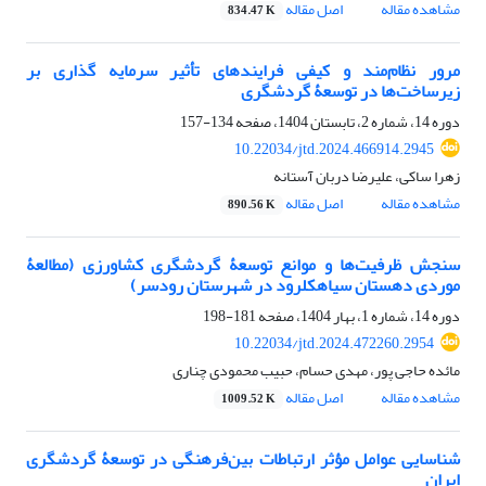
مشاهده مقاله
اصل مقاله
834.47 K
مرور نظام‌مند و کیفی فرایند‌های تأثیر سرمایه گذاری بر
زیرساخت‌ها در توسعۀ گردشگری
دوره 14، شماره 2، تابستان 1404، صفحه
134-157
10.22034/jtd.2024.466914.2945
زهرا ساکی، علیرضا دربان آستانه
مشاهده مقاله
اصل مقاله
890.56 K
سنجش ظرفیت‌ها و موانع توسعۀ گردشگری کشاورزی (مطالعۀ
موردی دهستان سیاهکلرود در شهرستان رودسر)
دوره 14، شماره 1، بهار 1404، صفحه
181-198
10.22034/jtd.2024.472260.2954
مائده حاجی پور، مهدی حسام، حبیب محمودی چناری
مشاهده مقاله
اصل مقاله
1009.52 K
شناسایی عوامل مؤثر ارتباطات بین‌فرهنگی در توسعۀ گردشگری
ایران