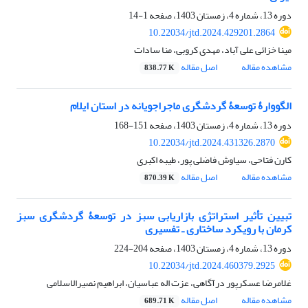
دوره 13، شماره 4، زمستان 1403، صفحه
1-14
10.22034/jtd.2024.429201.2864
مینا خزائی علی آباد، مهدی کروبی، منا سادات
مشاهده مقاله
اصل مقاله
838.77 K
الگووارۀ توسعۀ گردشگری ماجراجویانه در استان ایلام
دوره 13، شماره 4، زمستان 1403، صفحه
151-168
10.22034/jtd.2024.431326.2870
کارن فتاحی، سیاوش فاضلی پور، طیبه اکبری
مشاهده مقاله
اصل مقاله
870.39 K
تبیین تأثیر استراتژی بازاریابی سبز در توسعۀ گردشگری سبز
کرمان با رویکرد ساختاری‌ ـ تفسیری
دوره 13، شماره 4، زمستان 1403، صفحه
204-224
10.22034/jtd.2024.460379.2925
غلامرضا عسکرپور درآگاهی، عزت اله عباسیان، ابراهیم نصیرالاسلامی
مشاهده مقاله
اصل مقاله
689.71 K