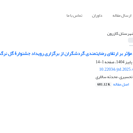
ارسال مقاله
داوران
تماس با ما
هرستان کازرون
مؤثر بر ارتقای رضایتمندی گردشگران از برگزاری رویداد جشنوارۀ گل نر
1-14
10.22034/jtd.2025
تحسیری، محدثه سالاری
اصل مقاله
681.12 K