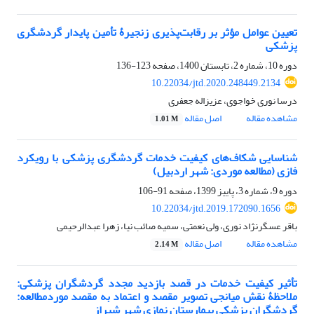
تعیین عوامل مؤثر بر رقابت‌پذیری زنجیرۀ تأمین پایدار گردشگری
پزشکی
دوره 10، شماره 2، تابستان 1400، صفحه
123-136
10.22034/jtd.2020.248449.2134
درسا نوری خواجوی، عزیزاله جعفری
مشاهده مقاله
اصل مقاله
1.01 M
شناسایی شکاف‌های کیفیت خدمات گردشگری پزشکی با رویکرد
فازی (مطالعه‌ موردی: شهر اردبیل)
دوره 9، شماره 3، پاییز 1399، صفحه
91-106
10.22034/jtd.2019.172090.1656
باقر عسگرنژاد نوری، ولی نعمتی، سمیه صائب نیا، زهرا عبدالرحیمی
مشاهده مقاله
اصل مقاله
2.14 M
تأثیر کیفیت خدمات در قصد بازدید مجدد گردشگران پزشکی:
ملاحظۀ نقش میانجی تصویر مقصد و اعتماد به مقصد موردمطالعه:
گردشگران پزشکی بیمارستان نمازی شهر شیراز