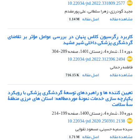
10.22034/jtd.2022.331809.2577
مجید گودرزی، زهرا سلطانی، علی پورمقدم
مشاهده مقاله
اصل مقاله
1.14 M
کاربرد رگرسیون کلاس پنهان در بررسی عوامل مؤثر بر تقاضای
گردشگری پزشکی داخلی شهر مشهد
دوره 11، شماره 4، زمستان 1401، صفحه
289-304
10.22034/jtd.2022.312396.2494
فاطمه رحمانی
مشاهده مقاله
اصل مقاله
716.15 K
تعیین ‏کننده ‏ها و راهبردهای توسعۀ گردشگری پزشکی با رویکرد
یکپارچه ‏سازی خدمات نمونۀ موردمطالعه: استان‏ های مرزی منطقۀ
سۀ سلامت
دوره 10، شماره 4، زمستان 1400، صفحه
199-214
10.22034/jtd.2020.250391.2138
سیده سمیه حسینی، مسعود تقوایی
مشاهده مقاله
اصل مقاله
1.71 M