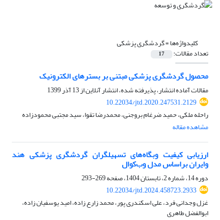
کلیدواژه‌ها =
گردشگری پزشکی
تعداد مقالات:
17
محصول گردشگری پزشکی مبتنی بر بسترهای الکترونیک
مقالات آماده انتشار، پذیرفته شده، انتشار آنلاین از
13 آذر 1399
10.22034/jtd.2020.247531.2129
راحله ملکی، حمید ضرغام بروجنی، محمدرضا تقوا، سید مجتبی محمودزاده
مشاهده مقاله
ارزیابی کیفیت وبگاه‌های تسهیلگران گردشگری پزشکی هند
وایران براساس مدل وب‌کوال
دوره 14، شماره 2، تابستان 1404، صفحه
269-293
10.22034/jtd.2024.458723.2933
غزل وجدانی فرد، علی اسکندری پور، محمد زارع زاده، امید یوسفیان زاده،
ابوالفضل طاهری