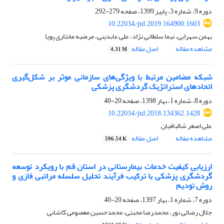
دوره 9، شماره 3، پاییز 1399، صفحه
279-292
10.22034/jtd.2019.164900.1603
بهمن سهرابی، نیما سلطانی نژاد، علی عابدینی، مرضیه مختاری پویا
مشاهده مقاله
اصل مقاله
4.31 M
شبکه مضامین مرتبط با ویژگی‌های سازمانی موثر بر شکل‌گیری
اتحادهای استراتژیک گردشگری پزشکی
دوره 8، شماره 1، بهار 1398، صفحه
20-40
10.22034/jtd.2018.134362.1428
علی اصغر شالبافیان
مشاهده مقاله
اصل مقاله
596.54 K
ارزیابی کیفیت خدمات بیمارستانی در استان قم با رویکرد توسعه
گردشگری پزشکی با ترکیب فرآیند تحلیل سلسله مراتبی فازی و
روش تودیم
دوره 7، شماره 1، بهار 1397، صفحه
20-40
جلال رضائی نور، محمدرضا محبتی، محمدحسین معصومی کاشانی