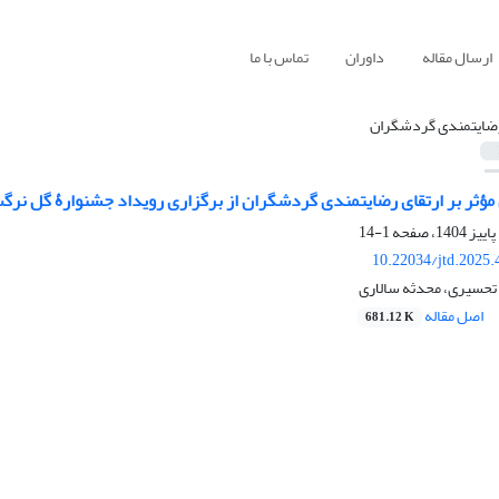
ارسال مقاله
داوران
تماس با ما
ضایتمندی گردشگران
مؤثر بر ارتقای رضایتمندی گردشگران از برگزاری رویداد جشنوارۀ گل نر
1-14
10.22034/jtd.2025
تحسیری، محدثه سالاری
اصل مقاله
681.12 K