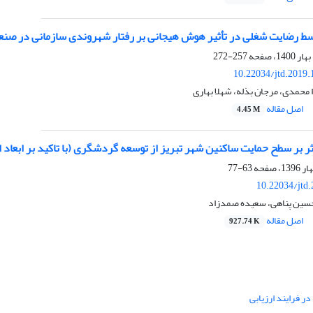
 رضایت شغلی در تأثیر هوش هیجانی بر رفتار شهروندی سازمانی در صنعت
257-272
10.22034/jtd.2019
 محمدی، مرجان بذله، شهلا بهاری
اصل مقاله
4.45 M
ر بر سطح حمایت ساکنین شهر تبریز از توسعه گردشگری (با تاکید بر ابعاد ا
63-77
10.22034/jtd
حسین پناهی، سعیده صمدزاد
اصل مقاله
927.74 K
ر فرایند ارزیابی