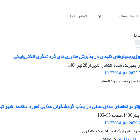
ارسال مقاله
داوران
تماس با ما
بریز
ا و زیرمعیارهای کلیدی در پذیرش فناوری‌های گردشگری الکترونیکی
ر، پذیرفته شده، انتشار آنلاین از
28 تیر 1404
10.22034/jtd.2025
اسیل حسن عبود العقابی
ثر بر تقاضای غذای محلی در جذب گردشگران غذایی (مورد مطالعه: شهر تبر
95-106
10.22034/jtd.2020
یرین فرزان کیا، خاطه عبدی دایلاری
اصل مقاله
754.21 K