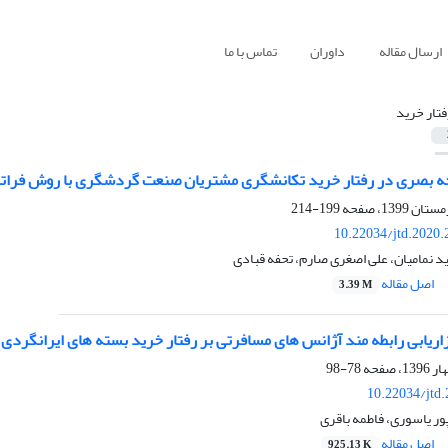
ارسال مقاله
داوران
تماس با ما
فتار خرید
جه بصری در رفتار خرید تکانشگری مشتریان صنعت گردشگری با روش فرات
199-214
10.22034/jtd.2020
 نمامیان، علی اصغری صارم، تحفه قبادی
اصل مقاله
3.39 M
ازاریابی رابطه مند آژانس های مسافرتی بر رفتار خرید بسته های ایرانگردی
78-98
10.22034/jtd
ر یاسوری، فاطمه باقری
اصل مقاله
925.13 K