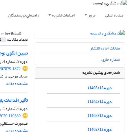
صفحه اصلی
مرور
اطلاعات نشریه
راهنمای نویسندگان
کلیدواژه‌ها =
ر
تعداد مقالات:
2
مقالات آماده انتشار
تبیین الگوی تو
شماره جاری
دوره 9، شماره 4، زمستان 1399، صفحه
.207879.1872
شماره‌های پیشین نشریه
سجاد فرخی، فرشید
مشاهده مقاله
دوره 15 (1405)
تأثیر اقدامات ب
دوره 14 (1404)
دوره 6، شماره 1، بهار 1396، صفحه
دوره 13 (1403)
.2020.110389
طهمورث حسنقلی پو
دوره 12 (1402)
مشاهده مقاله