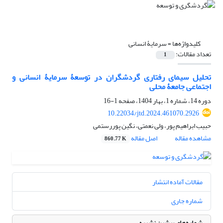
کلیدواژه‌ها =
سرمایۀ انسانی
تعداد مقالات:
1
تحلیل سیمای رفتاری گردشگران در توسعۀ سرمایۀ انسانی و
اجتماعی جامعۀ محلی
دوره 14، شماره 1، بهار 1404، صفحه
1-16
10.22034/jtd.2024.461070.2926
حبیب ابراهیم پور، ولی نعمتی، نگین پوررستمی
مشاهده مقاله
اصل مقاله
860.77 K
مقالات آماده انتشار
شماره جاری
شماره‌های پیشین نشریه