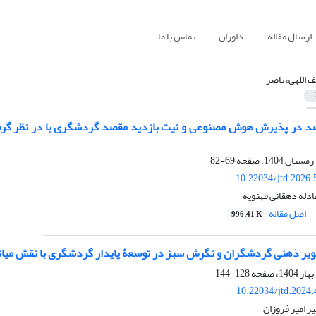
ارسال مقاله
داوران
تماس با ما
 اللهی، ناصر
صد در پذیرش هوش ‌مصنوعی و نیت بازدید مقصد گردشگری با در نظر گر
69-82
10.22034/jtd.2026
ادله دهقانی قهنویه
اصل مقاله
996.41 K
یر ذهنی گردشگران و نگرش سبز در توسعۀ پایدار گردشگری با نقش میا
128-144
10.22034/jtd.2024
ر امیر فروزان