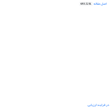
اصل مقاله
693.52 K
ر فرایند ارزیابی