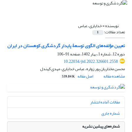
نویسنده =
خدایاری، عباس
تعداد مقالات:
1
تعیین مؤلفه‌های الگوی توسعۀ پایدار گردشگری کوهستان در ایران
دوره 12، شماره 1، بهار 1402، صفحه
91-106
10.22034/jtd.2022.326601.2558
محسن مختاریان پور زواره، عباس خدایاری، مهدی کهندل
مشاهده مقاله
اصل مقاله
539.84 K
مقالات آماده انتشار
شماره جاری
شماره‌های پیشین نشریه