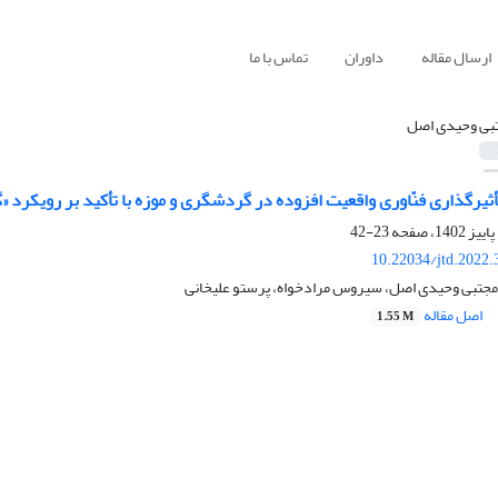
ارسال مقاله
داوران
تماس با ما
بی وحیدی اصل
أثیرگذاری فنّاوری واقعیت افزوده در گردشگری و موزه با تأکید بر رویکرد «گ
23-42
10.22034/jtd.2022
جتبی وحیدی اصل، سیروس مرادخواه، پرستو علیخانی
اصل مقاله
1.55 M