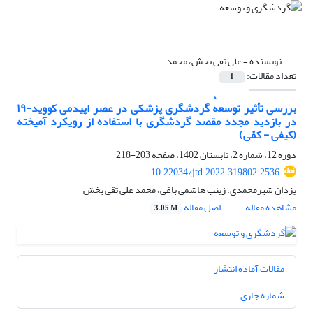
نویسنده =
علی تقی بخش، محمد
تعداد مقالات:
1
بررسی تأثیر توسعهٔ گردشگری پزشکی در عصر اپیدمی کووید-۱۹
در بازدید مجدد مقصد گردشگری با استفاده از رویکرد آمیخته
(کیفی - کمّی)
دوره 12، شماره 2، تابستان 1402، صفحه
203-218
10.22034/jtd.2022.319802.2536
یزدان شیرمحمدی، زینب هاشمی باغی، محمد علی تقی بخش
مشاهده مقاله
اصل مقاله
3.05 M
مقالات آماده انتشار
شماره جاری