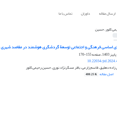
ارسال مقاله
داوران
تماس با ما
می کلور، حسین
ای اساسی فرهنگی و اجتماعی توسعۀ گردشگری هوشمند در مقاصد شهری
155-170
10.22034/jtd.2024
زاده دهلیق، قاسم زارعی، باقر عسگرنژاد نوری، حسین رحیمی کلور
اصل مقاله
480.25 K