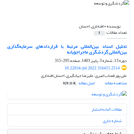
نویسنده =
افتخاری، احسان
تعداد مقالات:
1
تحلیل اسناد بین‌المللی مرتبط با قراردادهای سرمایه‌گذاری
بین‌المللی گردشگری ماجراجویانه
دوره 13، شماره 3، پاییز 1403، صفحه
295-315
10.22034/jtd.2022.316415.2514
علی پور قصاب امیری، علیرضا جهانگیری، احسان افتخاری
مشاهده مقاله
اصل مقاله
929.11 K
مقالات آماده انتشار
شماره جاری
شماره‌های پیشین نشریه