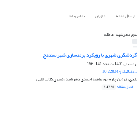
ارسال مقاله
داوران
تماس با ما
دی دهرشید، عاطفه
گردشگری شهری با رویکرد برندسازی شهر سنندج
141-156
10.22034/jtd.2022
ندی، فرزین چاره جو، عاطفه احمدی دهرشید، کسری کتاب اللهی
اصل مقاله
3.47 M