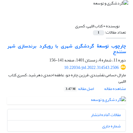
نویسنده =
کتاب اللهی، کسری
تعداد مقالات:
1
چارچوب توسعۀ گردشگری شهری با رویکرد برندسازی شهر
سنندج
دوره 11، شماره 4، زمستان 1401، صفحه
141-156
10.22034/jtd.2022.314543.2506
مارال حسامی نقشبندی، فرزین چاره جو، عاطفه احمدی دهرشید، کسری کتاب
اللهی
مشاهده مقاله
اصل مقاله
3.47 M
مقالات آماده انتشار
شماره جاری