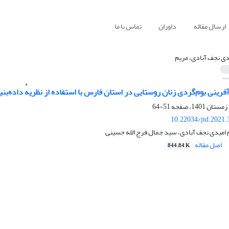
ارسال مقاله
داوران
تماس با ما
دی نجف آبادی، مریم
رآفرینی بوم‌گردی زنان روستایی در استان فارس با استفاده از نظریهٔ داده‌بنی
51-64
10.22034/jtd.2021
امیدی نجف آبادی، سید جمال فرج الله حسینی
اصل مقاله
844.84 K