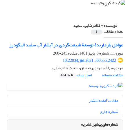
نویسنده =
غلامرضایی، سعید
تعداد مقالات:
1
عوامل بازدارندۀ توسعۀ طبیعت‏‌گردی در آبشار آب سفید الیگودرز
دوره 11، شماره 3، پاییز 1401، صفحه
245-260
10.22034/jtd.2021.300555.2422
مهدی سرلک، مهدی رحیمیان، سعید غلامرضایی
مشاهده مقاله
اصل مقاله
604.32 K
مقالات آماده انتشار
شماره جاری
شماره‌های پیشین نشریه