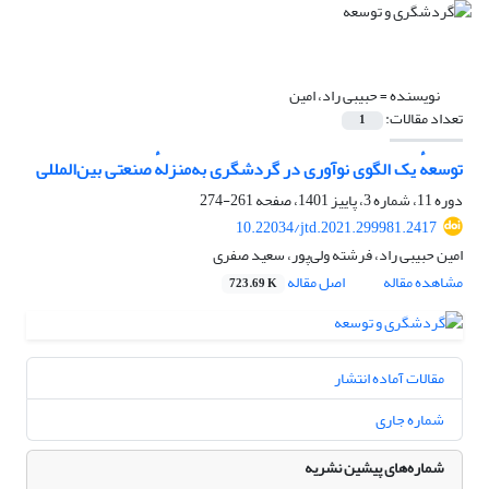
نویسنده =
حبیبی راد، امین
تعداد مقالات:
1
توسعهٔ یک الگوی نوآوری در گردشگری به‌منزلهٔ صنعتی بین‌المللی
دوره 11، شماره 3، پاییز 1401، صفحه
261-274
10.22034/jtd.2021.299981.2417
امین حبیبی راد، فرشته ولی‌پور، سعید صفری
مشاهده مقاله
اصل مقاله
723.69 K
مقالات آماده انتشار
شماره جاری
شماره‌های پیشین نشریه