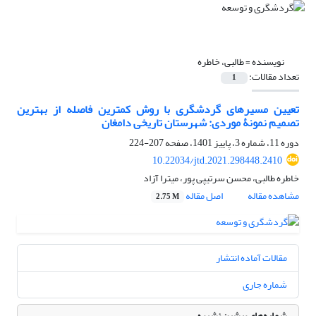
نویسنده =
طالبی، خاطره
تعداد مقالات:
1
تعیین مسیرهای گردشگری با روش کمترین فاصله از بهترین
تصمیم نمونۀ موردی: شهرستان تاریخی دامغان
دوره 11، شماره 3، پاییز 1401، صفحه
207-224
10.22034/jtd.2021.298448.2410
خاطره طالبی، محسن سرتیپی پور، میترا آزاد
مشاهده مقاله
اصل مقاله
2.75 M
مقالات آماده انتشار
شماره جاری
شماره‌های پیشین نشریه