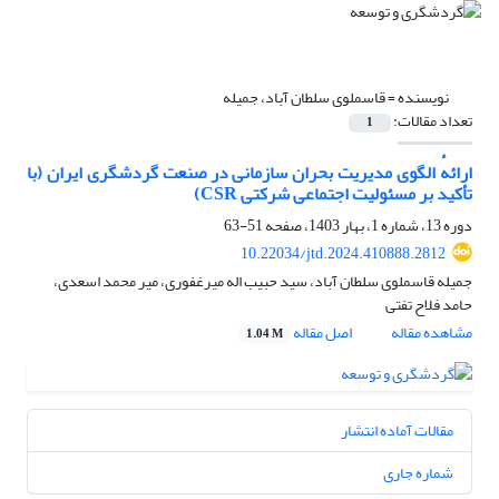
نویسنده =
قاسملوی سلطان آباد، جمیله
تعداد مقالات:
1
ارائهٔ الگوی مدیریت بحران سازمانی در صنعت گردشگری ایران (با
تأکید بر مسئولیت اجتماعی شرکتی CSR)
دوره 13، شماره 1، بهار 1403، صفحه
51-63
10.22034/jtd.2024.410888.2812
جمیله قاسملوی سلطان آباد، سید حبیب اله میرغفوری، میر محمد اسعدی،
حامد فلاح تفتی
مشاهده مقاله
اصل مقاله
1.04 M
مقالات آماده انتشار
شماره جاری