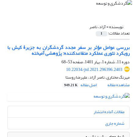
نویسنده =
آزاد، ناصر
تعداد مقالات:
1
بررسی عوامل مؤثر بر سفر مجدد گردشگران به جزیرۀ کیش با
رویکرد تئوری عملکرد متقاعدکننده: پژوهشی آمیخته
دوره 11، شماره 1، بهار 1401، صفحه
53-68
10.22034/jtd.2021.296396.2403
مهرنگ مختاری، ناصر آزاد، علیرضا روستا
مشاهده مقاله
اصل مقاله
949.21 K
مقالات آماده انتشار
شماره جاری
شماره‌های پیشین نشریه