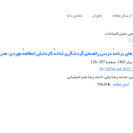
ارسال مقاله
داوران
تماس با ما
می، متین السادات
دهای برنامهٔ درسی راهنمای گردشگری شاخهٔ کاردانش (مطالعهٔ موردی: هنر
107-126
10.22034/jtd.2022
ی، محمد رضا نیلی، احمد رضا نصر اصفهانی
اصل مقاله
714.55 K