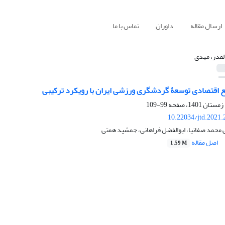
ارسال مقاله
داوران
تماس با ما
لقدر، مهدی
انع اقتصادی توسعۀ گردشگری ورزشی ایران با رویکرد ترکیبی
99-109
10.22034/jtd.2021
 محمد صفانیا، ابوالفضل فراهانی، جمشید همتی
اصل مقاله
1.59 M