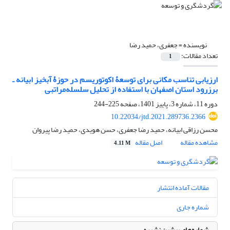
نویسنده =
جعفری، حمید رضا
تعداد مقالات:
1
ارزیابی تناسب مکانی برای توسعۀ اکوتوریسم در حوزۀ آبخیز ابیانه ـ
برزرود استان اصفهان با استفاده از تحلیل سلسله‏‌مراتبی
دوره 11، شماره 3، پاییز 1401، صفحه
225-244
10.22034/jtd.2021.289736.2366
محسن رزاقی ابیانه، حمید رضا جعفری، حسن هویدی، حمید رضا پیروان
مشاهده مقاله
اصل مقاله
4.11 M
مقالات آماده انتشار
شماره جاری
شماره‌های پیشین نشریه