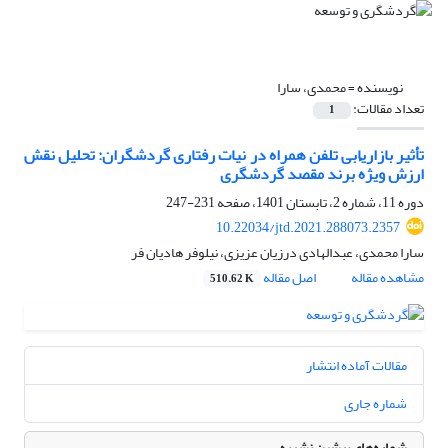
نویسنده =
محمدی، سارا
تعداد مقالات:
1
تأثیر بازاریابی تلفن همراه در نیات رفتاری گردشگران: تحلیل نقش
ارزش ویژهٔ برند مقصد گردشگری
دوره 11، شماره 2، تابستان 1401، صفحه
231-247
10.22034/jtd.2021.288073.2357
سارا محمدی، عبدالهادی درزیان عزیزی، نیلوفر هادیان فر
مشاهده مقاله
اصل مقاله
510.62 K
مقالات آماده انتشار
شماره جاری
شماره‌های پیشین نشریه