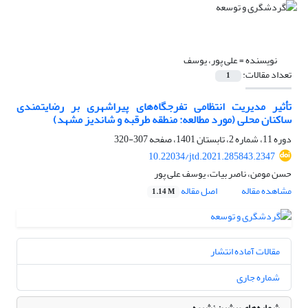
نویسنده =
علی پور، یوسف
تعداد مقالات:
1
تأثیر مدیریت انتظامی تفرجگاه‌های پیراشهری بر رضایتمندی
ساکنان محلی (مورد مطالعه: منطقه طرقبه و شاندیز مشهد)
دوره 11، شماره 2، تابستان 1401، صفحه
307-320
10.22034/jtd.2021.285843.2347
حسن مومن، ناصر بیات، یوسف علی پور
مشاهده مقاله
اصل مقاله
1.14 M
مقالات آماده انتشار
شماره جاری
شماره‌های پیشین نشریه