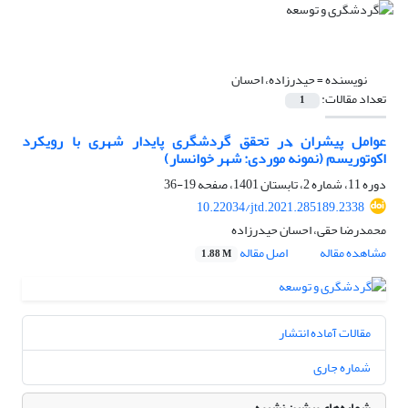
نویسنده =
حیدرزاده، احسان
تعداد مقالات:
1
عوامل پیشران در تحقق گردشگری پایدار شهری با رویکرد
اکوتوریسم (نمونهٔ موردی: شهر خوانسار)
دوره 11، شماره 2، تابستان 1401، صفحه
19-36
10.22034/jtd.2021.285189.2338
محمدرضا حقی، احسان حیدرزاده
مشاهده مقاله
اصل مقاله
1.88 M
مقالات آماده انتشار
شماره جاری
شماره‌های پیشین نشریه