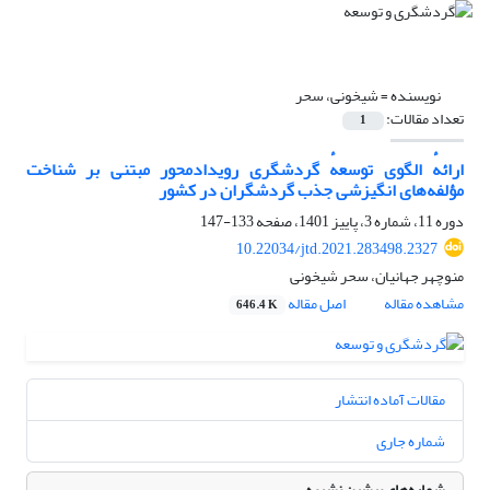
نویسنده =
شیخونی، سحر
تعداد مقالات:
1
ارائهٔ الگوی توسعهٔ گردشگری رویدادمحور مبتنی بر شناخت
مؤلفه‌‏های انگیزشی جذب گردشگران در کشور
دوره 11، شماره 3، پاییز 1401، صفحه
133-147
10.22034/jtd.2021.283498.2327
منوچهر جهانیان، سحر شیخونی
مشاهده مقاله
اصل مقاله
646.4 K
مقالات آماده انتشار
شماره جاری
شماره‌های پیشین نشریه